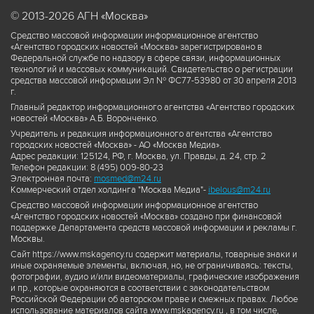
© 2013-2026 АГН «Москва»
Средство массовой информации информационное агентство
«Агентство городских новостей «Москва» зарегистрировано в
Федеральной службе по надзору в сфере связи, информационных
технологий и массовых коммуникаций. Свидетельство о регистрации
средства массовой информации Эл № ФС77-53980 от 30 апреля 2013
г.
Главный редактор информационного агентства «Агентство городских
новостей «Москва» А.Б. Воронченко.
Учредитель и редакция информационного агентства «Агентство
городских новостей «Москва» - АО «Москва Медиа».
Адрес редакции: 125124, РФ, г. Москва, ул. Правды, д. 24, стр. 2
Телефон редакции: 8 (495) 009-80-23
Электронная почта:
mosmed@m24.ru
Коммерческий отдел холдинга "Москва Медиа"-
ibelous@m24.ru
Средство массовой информации информационное агентство
«Агентство городских новостей «Москва» создано при финансовой
поддержке Департамента средств массовой информации и рекламы г.
Москвы.
Сайт https://www.mskagency.ru содержит материалы, товарные знаки и
иные охраняемые элементы, включая, но, не ограничиваясь: тексты,
фотографии, аудио и/или видеоматериалы, графические изображения
и пр., которые охраняются в соответствии с законодательством
Российской Федерации об авторском праве и смежных правах. Любое
использование материалов сайта www.mskagency.ru , в том числе,