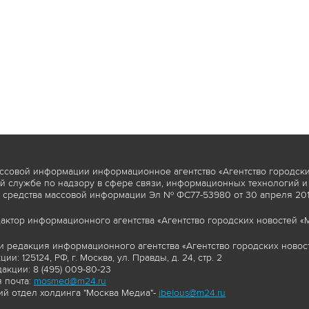
ссовой информации информационное агентство «Агентство городски
 службе по надзору в сфере связи, информационных технологий и
 средства массовой информации Эл № ФС77-53980 от 30 апреля 2013
актор информационного агентства «Агентство городских новостей «М
и редакция информационного агентства «Агентство городских новост
ии: 125124, РФ, г. Москва, ул. Правды, д. 24, стр. 2
акции: 8 (495) 009-80-23
 почта:
mosmed@m24.ru
й отдел холдинга "Москва Медиа"-
ibelous@m24.ru