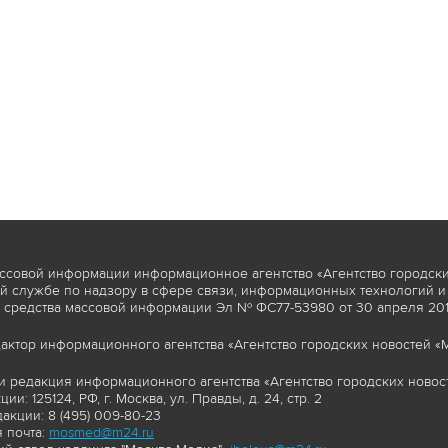
ссовой информации информационное агентство «Агентство городски
 службе по надзору в сфере связи, информационных технологий и
 средства массовой информации Эл № ФС77-53980 от 30 апреля 2013
актор информационного агентства «Агентство городских новостей «М
и редакция информационного агентства «Агентство городских новост
ии: 125124, РФ, г. Москва, ул. Правды, д. 24, стр. 2
акции: 8 (495) 009-80-23
 почта:
mosmed@m24.ru