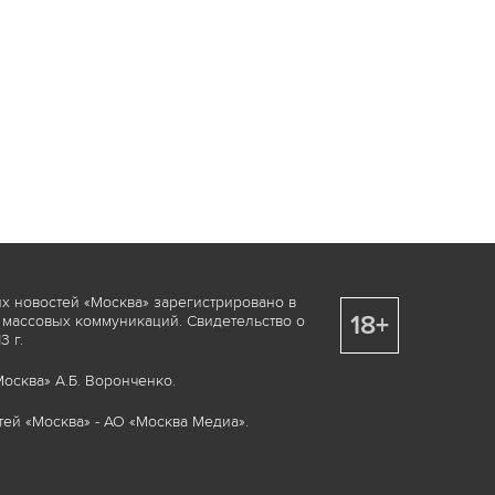
х новостей «Москва» зарегистрировано в
18+
 массовых коммуникаций. Свидетельство о
 г.
осква» А.Б. Воронченко.
ей «Москва» - АО «Москва Медиа».