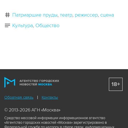
Патриаршие пруды
театр
режиссер
сцена
Культура
Общество
18+
Обратная связь
Контакты
© 2013-2026 АГН «Москва»
Средство массовой информации информационное агентство
«Агентство городских новостей «Москва» зарегистрировано в
Федеральной службе по надзору в сфере связи, информационных