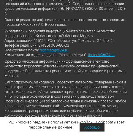
технологий и массовых коммуникаций. Свидетельство о регистрации
средства массовой информации Эл № ФС77-53980 от 30 апреля 2013
г.
Главный редактор информационного агентства «Агентство городских
новостей «Москва» А.Б. Воронченко.
Учредитель и редакция информационного агентства «Агентство
городских новостей «Москва» - АО «Москва Медиа».
Адрес редакции: 125124, РФ, г. Москва, ул. Правды, д. 24, стр. 2
Телефон редакции: 8 (495) 009-80-23
Электронная почта:
mosmed@m24.ru
Коммерческий отдел холдинга "Москва Медиа"-
ibelous@m24.ru
Средство массовой информации информационное агентство
«Агентство городских новостей «Москва» создано при финансовой
поддержке Департамента средств массовой информации и рекламы г.
Москвы.
Сайт https://www.mskagency.ru содержит материалы, товарные знаки и
иные охраняемые элементы, включая, но, не ограничиваясь: тексты,
фотографии, аудио и/или видеоматериалы, графические изображения
и пр., которые охраняются в соответствии с законодательством
Российской Федерации об авторском праве и смежных правах. Любое
использование материалов сайта www.mskagency.ru , в том числе,
копирование, распространение или опубликование, обязательно
должно сопровождаться знаком копирайт со ссылкой на
правообладателя © АО «Москва Медиа», а также гиперссылкой на сайт
АО «Москва Медиа» использует куки-файлы и обрабатывает
www.mskagency.ru как на первоисточник информации. Переработка
персональные данные
Хорошо
материалов сайта www.mskagency.ru не допускается.