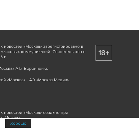
х новостей «Москва» зарегистрировано в
18+
 массовых коммуникаций. Свидетельство о
 г.
осква» А.Б. Воронченко.
ей «Москва» - АО «Москва Медиа».
х новостей «Москва» создано при
г. Москвы.
Хорошо
няемые элементы, включая, но, не
изображения и пр., которые охраняются в