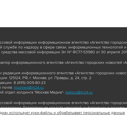
ссовой информации информационное агентство «Агентство городски
 службе по надзору в сфере связи, информационных технологий и
 средства массовой информации Эл № ФС77-53980 от 30 апреля 2013
актор информационного агентства «Агентство городских новостей «М
и редакция информационного агентства «Агентство городских новост
ии: 125124, РФ, г. Москва, ул. Правды, д. 24, стр. 2
акции: 8 (495) 009-80-23
 почта:
mosmed@m24.ru
й отдел холдинга "Москва Медиа"-
ibelous@m24.ru
ссовой информации информационное агентство «Агентство городски
поддержке Департамента средств массовой информации и рекламы 
диа» использует куки-файлы и обрабатывает персональные данные
//www.mskagency.ru содержит материалы, товарные знаки и иные охра
сь: тексты, фотографии, аудио и/или видеоматериалы, графические 