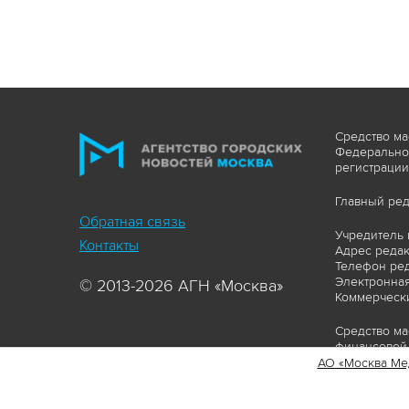
Средство ма
Федеральной
регистрации
Главный ред
Обратная связь
Учредитель 
Контакты
Адрес редакц
Телефон ред
Электронная
© 2013-2026 АГН «Москва»
Коммерчески
Средство ма
финансовой 
АО «Москва Ме
Сайт https:
ограничивая