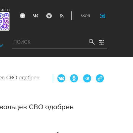
ВИДЕО
ВХОД
цев СВО одобрен
овольцев СВО одобрен