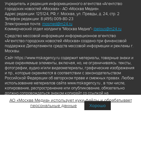
Учредитель и редакция информационного агентства «Агентство
городских новостей «Москва» - АО «Москва Медиа».
Адрес редакции: 125124, РФ, г. Москва, ул. Правды, д. 24, стр. 2
Телефон редакции: 8 (495) 009-80-23
Электронная почта:
mosmed@m24.ru
Коммерческий отдел холдинга "Москва Медиа"-
ibelous@m24.ru
Средство массовой информации информационное агентство
«Агентство городских новостей «Москва» создано при финансовой
поддержке Департамента средств массовой информации и рекламы г.
Москвы.
Сайт https://www.mskagency.ru содержит материалы, товарные знаки и
иные охраняемые элементы, включая, но, не ограничиваясь: тексты,
фотографии, аудио и/или видеоматериалы, графические изображения
и пр., которые охраняются в соответствии с законодательством
Российской Федерации об авторском праве и смежных правах. Любое
использование материалов сайта www.mskagency.ru , в том числе,
копирование, распространение или опубликование, обязательно
должно сопровождаться знаком копирайт со ссылкой на
правообладателя © АО «Москва Медиа», а также гиперссылкой на сайт
АО «Москва Медиа» использует куки-файлы и обрабатывает
www.mskagency.ru как на первоисточник информации. Переработка
персональные данные
Хорошо
материалов сайта www.mskagency.ru не допускается.
Пользовательское соглашение об использовании материалов
Агентства городских новостей «Москва»
Политика обработки персональных данных