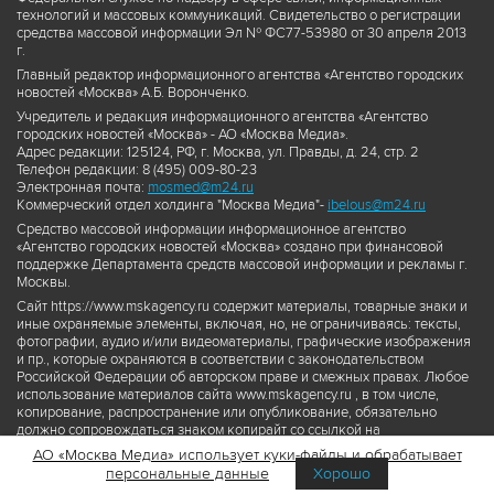
технологий и массовых коммуникаций. Свидетельство о регистрации
средства массовой информации Эл № ФС77-53980 от 30 апреля 2013
г.
Главный редактор информационного агентства «Агентство городских
новостей «Москва» А.Б. Воронченко.
Учредитель и редакция информационного агентства «Агентство
городских новостей «Москва» - АО «Москва Медиа».
Адрес редакции: 125124, РФ, г. Москва, ул. Правды, д. 24, стр. 2
Телефон редакции: 8 (495) 009-80-23
Электронная почта:
mosmed@m24.ru
Коммерческий отдел холдинга "Москва Медиа"-
ibelous@m24.ru
Средство массовой информации информационное агентство
«Агентство городских новостей «Москва» создано при финансовой
поддержке Департамента средств массовой информации и рекламы г.
Москвы.
Сайт https://www.mskagency.ru содержит материалы, товарные знаки и
иные охраняемые элементы, включая, но, не ограничиваясь: тексты,
фотографии, аудио и/или видеоматериалы, графические изображения
и пр., которые охраняются в соответствии с законодательством
Российской Федерации об авторском праве и смежных правах. Любое
использование материалов сайта www.mskagency.ru , в том числе,
копирование, распространение или опубликование, обязательно
должно сопровождаться знаком копирайт со ссылкой на
правообладателя © АО «Москва Медиа», а также гиперссылкой на сайт
АО «Москва Медиа» использует куки-файлы и обрабатывает
www.mskagency.ru как на первоисточник информации. Переработка
персональные данные
Хорошо
материалов сайта www.mskagency.ru не допускается.