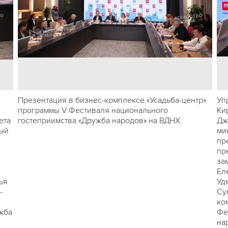
Презентация в бизнес-комплексе «Усадьба-центр»
Уп
программы V Фестиваля национального
Ки
ета
гостеприимства «Дружба народов» на ВДНХ.
Дж
ный
ми
пр
пр
за
Ел
ья
Уд
-
Су
ко
жба
Фе
на