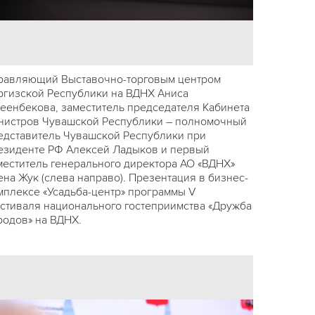
равляющий Выставочно-торговым центром
ргизской Республики на ВДНХ Аниса
еенбекова, заместитель председателя Кабинета
нистров Чувашской Республики – полномочный
едставитель Чувашской Республики при
езиденте РФ Алексей Ладыков и первый
меститель генерального директора АО «ВДНХ»
ена Жук (слева направо). Презентация в бизнес-
мплексе «Усадьба-центр» программы V
стиваля национального гостеприимства «Дружба
родов» на ВДНХ.