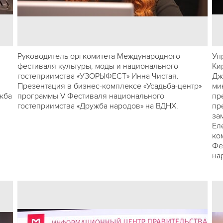
Руководитель оргкомитета Международного
Уп
фестиваля культуры, моды и национального
Ки
гостеприимства «УЗОРЫФЕСТ» Инна Чистая.
Дж
Презентация в бизнес-комплексе «Усадьба-центр»
ми
жба
программы V Фестиваля национального
пр
гостеприимства «Дружба народов» на ВДНХ.
пр
за
Ел
ко
Фе
на