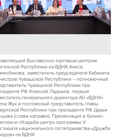
равляющий Выставочно-торговым центром
ргизской Республики на ВДНХ Аниса
еенбекова, заместитель председателя Кабинета
нистров Чувашской Республики – полномочный
едставитель Чувашской Республики при
езиденте РФ Алексей Ладыков, первый
меститель генерального директора АО «ВДНХ»
ена Жук и постоянный представитель главы
муртской Республики при президенте РФ Дарья
нцова (слева направо). Презентация в бизнес-
мплексе «Усадьба-центр» программы V
стиваля национального гостеприимства «Дружба
родов» на ВДНХ.