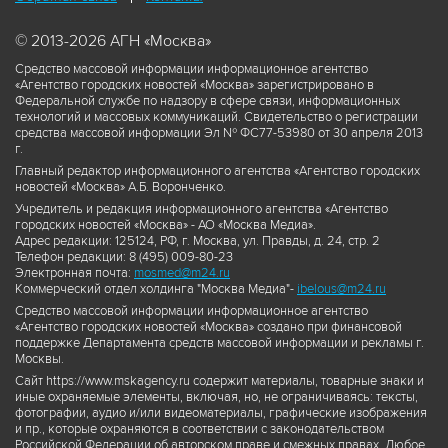
© 2013-2026 АГН «Москва»
Средство массовой информации информационное агентство
«Агентство городских новостей «Москва» зарегистрировано в
Федеральной службе по надзору в сфере связи, информационных
технологий и массовых коммуникаций. Свидетельство о регистрации
средства массовой информации Эл № ФС77-53980 от 30 апреля 2013
г.
Главный редактор информационного агентства «Агентство городских
новостей «Москва» А.Б. Воронченко.
Учредитель и редакция информационного агентства «Агентство
городских новостей «Москва» - АО «Москва Медиа».
Адрес редакции: 125124, РФ, г. Москва, ул. Правды, д. 24, стр. 2
Телефон редакции: 8 (495) 009-80-23
Электронная почта:
mosmed@m24.ru
Коммерческий отдел холдинга "Москва Медиа"-
ibelous@m24.ru
Средство массовой информации информационное агентство
«Агентство городских новостей «Москва» создано при финансовой
поддержке Департамента средств массовой информации и рекламы г.
Москвы.
Сайт https://www.mskagency.ru содержит материалы, товарные знаки и
иные охраняемые элементы, включая, но, не ограничиваясь: тексты,
фотографии, аудио и/или видеоматериалы, графические изображения
и пр., которые охраняются в соответствии с законодательством
Российской Федерации об авторском праве и смежных правах. Любое