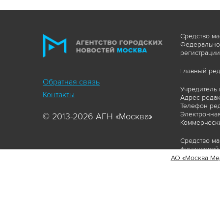
Средство ма
Федеральной
регистрации
Главный ред
Обратная связь
Учредитель 
Контакты
Адрес редакц
Телефон ред
Электронная
© 2013-2026 АГН «Москва»
Коммерчески
Средство ма
финансовой 
АО «Москва Ме
Сайт https:
ограничивая
соответстви
материалов 
сопровождат
www.mskagen