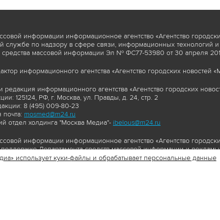
ссовой информации информационное агентство «Агентство городски
 службе по надзору в сфере связи, информационных технологий и
 средства массовой информации Эл № ФС77-53980 от 30 апреля 2013
актор информационного агентства «Агентство городских новостей «М
и редакция информационного агентства «Агентство городских новост
ии: 125124, РФ, г. Москва, ул. Правды, д. 24, стр. 2
акции: 8 (495) 009-80-23
 почта:
mosmed@m24.ru
й отдел холдинга "Москва Медиа"-
ibelous@m24.ru
ссовой информации информационное агентство «Агентство городски
поддержке Департамента средств массовой информации и рекламы 
диа» использует куки-файлы и обрабатывает персональные данные
//www.mskagency.ru содержит материалы, товарные знаки и иные охра
сь: тексты, фотографии, аудио и/или видеоматериалы, графические 
и с законодательством Российской Федерации об авторском праве 
сайта www.mskagency.ru , в том числе, копирование, распространен
ься знаком копирайт со ссылкой на правообладателя © АО «Москва 
cy.ru как на первоисточник информации. Переработка материалов са