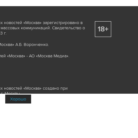
х новостей «Москва» зарегистрировано в
18+
 массовых коммуникаций. Свидетельство о
 г.
осква» А.Б. Воронченко.
ей «Москва» - АО «Москва Медиа».
х новостей «Москва» создано при
г. Москвы.
Хорошо
няемые элементы, включая, но, не
изображения и пр., которые охраняются в
и смежных правах. Любое использование
ие или опубликование, обязательно должно
Медиа», а также гиперссылкой на сайт
йта www.mskagency.ru не допускается.