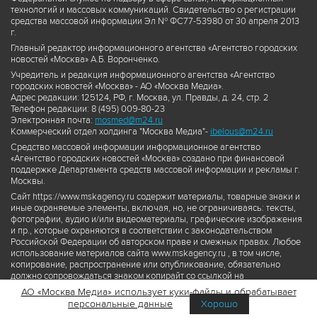
технологий и массовых коммуникаций. Свидетельство о регистрации
средства массовой информации Эл № ФС77-53980 от 30 апреля 2013
г.
Главный редактор информационного агентства «Агентство городских
новостей «Москва» А.Б. Воронченко.
Учредитель и редакция информационного агентства «Агентство
городских новостей «Москва» - АО «Москва Медиа».
Адрес редакции: 125124, РФ, г. Москва, ул. Правды, д. 24, стр. 2
Телефон редакции: 8 (495) 009-80-23
Электронная почта:
mosmed@m24.ru
Коммерческий отдел холдинга "Москва Медиа"-
ibelous@m24.ru
Средство массовой информации информационное агентство
«Агентство городских новостей «Москва» создано при финансовой
поддержке Департамента средств массовой информации и рекламы г.
Москвы.
Сайт https://www.mskagency.ru содержит материалы, товарные знаки и
иные охраняемые элементы, включая, но, не ограничиваясь: тексты,
фотографии, аудио и/или видеоматериалы, графические изображения
и пр., которые охраняются в соответствии с законодательством
Российской Федерации об авторском праве и смежных правах. Любое
использование материалов сайта www.mskagency.ru , в том числе,
копирование, распространение или опубликование, обязательно
должно сопровождаться знаком копирайт со ссылкой на
правообладателя © АО «Москва Медиа», а также гиперссылкой на сайт
АО «Москва Медиа» использует куки-файлы и обрабатывает
www.mskagency.ru как на первоисточник информации. Переработка
персональные данные
Хорошо
материалов сайта www.mskagency.ru не допускается.