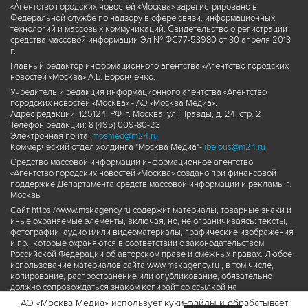
«Агентство городских новостей «Москва» зарегистрировано в
Федеральной службе по надзору в сфере связи, информационных
технологий и массовых коммуникаций. Свидетельство о регистрации
средства массовой информации Эл № ФС77-53980 от 30 апреля 2013
г.
Главный редактор информационного агентства «Агентство городских
новостей «Москва» А.Б. Воронченко.
Учредитель и редакция информационного агентства «Агентство
городских новостей «Москва» - АО «Москва Медиа».
Адрес редакции: 125124, РФ, г. Москва, ул. Правды, д. 24, стр. 2
Телефон редакции: 8 (495) 009-80-23
Электронная почта:
mosmed@m24.ru
Коммерческий отдел холдинга "Москва Медиа"-
ibelous@m24.ru
Средство массовой информации информационное агентство
«Агентство городских новостей «Москва» создано при финансовой
поддержке Департамента средств массовой информации и рекламы г.
Москвы.
Сайт https://www.mskagency.ru содержит материалы, товарные знаки и
иные охраняемые элементы, включая, но, не ограничиваясь: тексты,
фотографии, аудио и/или видеоматериалы, графические изображения
и пр., которые охраняются в соответствии с законодательством
Российской Федерации об авторском праве и смежных правах. Любое
использование материалов сайта www.mskagency.ru , в том числе,
копирование, распространение или опубликование, обязательно
должно сопровождаться знаком копирайт со ссылкой на
правообладателя © АО «Москва Медиа», а также гиперссылкой на сайт
АО «Москва Медиа» использует куки-файлы и обрабатывает