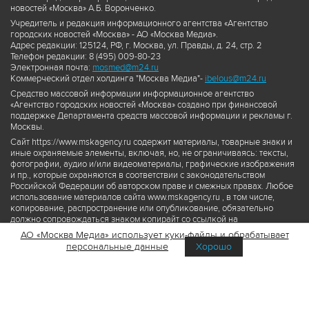
новостей «Москва» А.Б. Воронченко.
Учредитель и редакция информационного агентства «Агентство
городских новостей «Москва» - АО «Москва Медиа».
Адрес редакции: 125124, РФ, г. Москва, ул. Правды, д. 24, стр. 2
Телефон редакции: 8 (495) 009-80-23
Электронная почта:
mosmed@m24.ru
Коммерческий отдел холдинга "Москва Медиа"-
ibelous@m24.ru
Средство массовой информации информационное агентство
«Агентство городских новостей «Москва» создано при финансовой
поддержке Департамента средств массовой информации и рекламы г.
Москвы.
Сайт https://www.mskagency.ru содержит материалы, товарные знаки и
иные охраняемые элементы, включая, но, не ограничиваясь: тексты,
фотографии, аудио и/или видеоматериалы, графические изображения
и пр., которые охраняются в соответствии с законодательством
Российской Федерации об авторском праве и смежных правах. Любое
использование материалов сайта www.mskagency.ru , в том числе,
копирование, распространение или опубликование, обязательно
должно сопровождаться знаком копирайт со ссылкой на
правообладателя © АО «Москва Медиа», а также гиперссылкой на сайт
АО «Москва Медиа» использует куки-файлы и обрабатывает
www.mskagency.ru как на первоисточник информации. Переработка
персональные данные
Хорошо
материалов сайта www.mskagency.ru не допускается.
Пользовательское соглашение об использовании материалов
Агентства городских новостей «Москва»
Политика обработки персональных данных