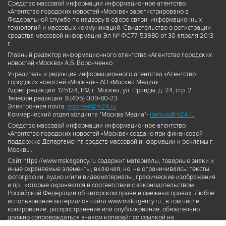
Средство массовой информации информационное агентство
«Агентство городских новостей «Москва» зарегистрировано в
Федеральной службе по надзору в сфере связи, информационных
технологий и массовых коммуникаций. Свидетельство о регистрации
средства массовой информации Эл № ФС77-53980 от 30 апреля 2013
г.
Главный редактор информационного агентства «Агентство городских
новостей «Москва» А.Б. Воронченко.
Учредитель и редакция информационного агентства «Агентство
городских новостей «Москва» - АО «Москва Медиа».
Адрес редакции: 125124, РФ, г. Москва, ул. Правды, д. 24, стр. 2
Телефон редакции: 8 (495) 009-80-23
Электронная почта:
mosmed@m24.ru
Коммерческий отдел холдинга "Москва Медиа"-
ibelous@m24.ru
Средство массовой информации информационное агентство
«Агентство городских новостей «Москва» создано при финансовой
поддержке Департамента средств массовой информации и рекламы г.
Москвы.
Сайт https://www.mskagency.ru содержит материалы, товарные знаки и
иные охраняемые элементы, включая, но, не ограничиваясь: тексты,
фотографии, аудио и/или видеоматериалы, графические изображения
и пр., которые охраняются в соответствии с законодательством
Российской Федерации об авторском праве и смежных правах. Любое
использование материалов сайта www.mskagency.ru , в том числе,
копирование, распространение или опубликование, обязательно
должно сопровождаться знаком копирайт со ссылкой на
правообладателя © АО «Москва Медиа», а также гиперссылкой на сайт