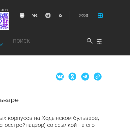
ВИДЕО
ВХОД
льваре
ных корпусов на Ходынском бульваре,
госстройнадзор) со ссылкой на его