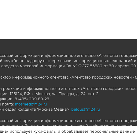
ссовой информации информационное агентство «Агентство городски
 службе по надзору в сфере связи, информационных технологий и
 средства массовой информации Эл № ФС77-53980 от 30 апреля 2013
актор информационного агентства «Агентство городских новостей «М
и редакция информационного агентства «Агентство городских новост
ии: 125124, РФ, г. Москва, ул. Правды, д. 24, стр. 2
акции: 8 (495) 009-80-23
 почта:
mosmed@m24.ru
й отдел холдинга "Москва Медиа"-
ibelous@m24.ru
ссовой информации информационное агентство «Агентство городски
поддержке Департамента средств массовой информации и рекламы 
диа» использует куки-файлы и обрабатывает персональные данные