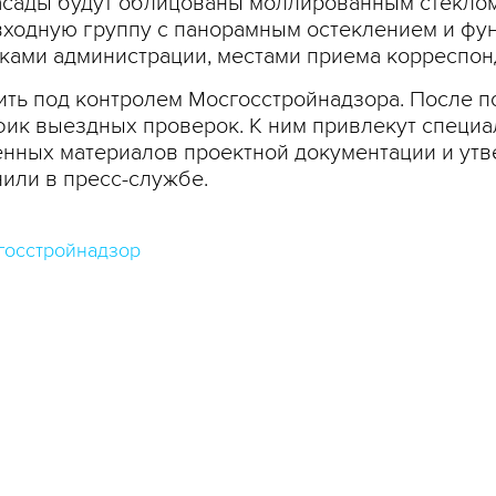
фасады будут облицованы моллированным стеклом
входную группу с панорамным остеклением и фу
йками администрации, местами приема корреспон
дить под контролем Мосгосстройнадзора. После 
фик выездных проверок. К ним привлекут специа
енных материалов проектной документации и ут
или в пресс-службе.
госстройнадзор