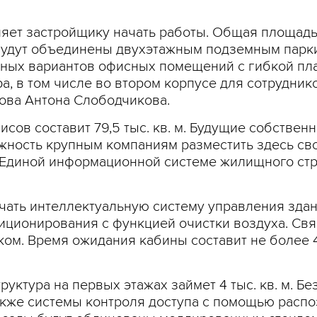
ет застройщику начать работы. Общая площадь зд
а будут объединены двухэтажным подземным пар
ных вариантов офисных помещений с гибкой пл
а, в том числе во втором корпусе для сотрудник
лова Антона Слободчикова.
исов составит 79,5 тыс. кв. м. Будущие собстве
можность крупным компаниям разместить здесь с
Единой информационной системе жилищного стро
чать интеллектуальную систему управления здан
иционирования с функцией очистки воздуха. Свя
ом. Время ожидания кабины составит не более 4
уктура на первых этажах займет 4 тыс. кв. м. Б
кже системы контроля доступа с помощью распо