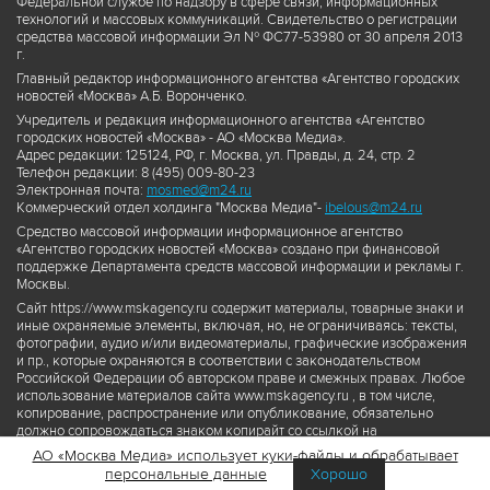
Федеральной службе по надзору в сфере связи, информационных
технологий и массовых коммуникаций. Свидетельство о регистрации
средства массовой информации Эл № ФС77-53980 от 30 апреля 2013
г.
Главный редактор информационного агентства «Агентство городских
новостей «Москва» А.Б. Воронченко.
Учредитель и редакция информационного агентства «Агентство
городских новостей «Москва» - АО «Москва Медиа».
Адрес редакции: 125124, РФ, г. Москва, ул. Правды, д. 24, стр. 2
Телефон редакции: 8 (495) 009-80-23
Электронная почта:
mosmed@m24.ru
Коммерческий отдел холдинга "Москва Медиа"-
ibelous@m24.ru
Средство массовой информации информационное агентство
«Агентство городских новостей «Москва» создано при финансовой
поддержке Департамента средств массовой информации и рекламы г.
Москвы.
Сайт https://www.mskagency.ru содержит материалы, товарные знаки и
иные охраняемые элементы, включая, но, не ограничиваясь: тексты,
фотографии, аудио и/или видеоматериалы, графические изображения
и пр., которые охраняются в соответствии с законодательством
Российской Федерации об авторском праве и смежных правах. Любое
использование материалов сайта www.mskagency.ru , в том числе,
копирование, распространение или опубликование, обязательно
должно сопровождаться знаком копирайт со ссылкой на
правообладателя © АО «Москва Медиа», а также гиперссылкой на сайт
АО «Москва Медиа» использует куки-файлы и обрабатывает
www.mskagency.ru как на первоисточник информации. Переработка
персональные данные
Хорошо
материалов сайта www.mskagency.ru не допускается.