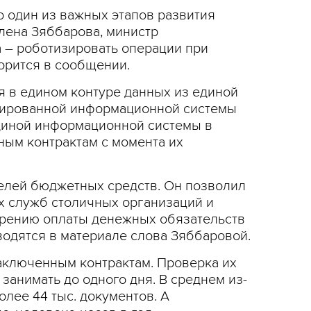
о один из важных этапов развития
лена Зяббарова, министр
а – роботизировать операции при
орится в сообщении.
я в едином контуре данных из единой
изированной информационной системы
диной информационной системы в
ным контрактам с момента их
телей бюджетных средств. Он позволил
х служб столичных организаций и
брению оплаты денежных обязательств
водятся в материале слова Зяббаровой.
аключенным контрактам. Проверка их
анимать до одного дня. В среднем из-
лее 44 тыс. документов. А