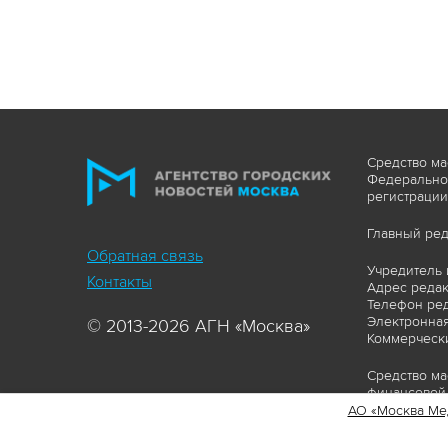
Средство ма
Федеральной
регистрации
Главный ред
Обратная связь
Учредитель 
Контакты
Адрес редакц
Телефон ред
Электронная
© 2013-2026 АГН «Москва»
Коммерчески
Средство ма
финансовой 
АО «Москва Ме
Сайт https:
ограничивая