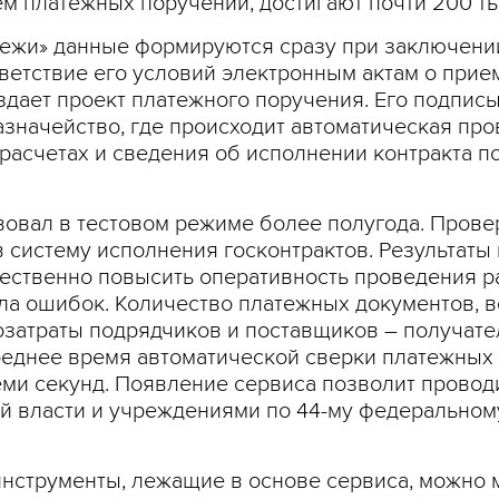
м платежных поручений, достигают почти 200 тыс
тежи» данные формируются сразу при заключении
етствие его условий электронным актам о приемк
здает проект платежного поручения. Его подписы
значейство, где происходит автоматическая про
асчетах и сведения об исполнении контракта 
вовал в тестовом режиме более полугода. Прове
в систему исполнения госконтрактов. Результаты
ественно повысить оперативность проведения р
ла ошибок. Количество платежных документов, 
озатраты подрядчиков и поставщиков – получат
Среднее время автоматической сверки платежных 
ми секунд. Появление сервиса позволит проводи
й власти и учреждениями по 44-му федеральном
инструменты, лежащие в основе сервиса, можно 