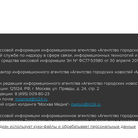
ссовой информации информационное агентство «Агентство городски
 службе по надзору в сфере связи, информационных технологий и
 средства массовой информации Эл № ФС77-53980 от 30 апреля 2013
актор информационного агентства «Агентство городских новостей «М
и редакция информационного агентства «Агентство городских новост
ии: 125124, РФ, г. Москва, ул. Правды, д. 24, стр. 2
акции: 8 (495) 009-80-23
 почта:
mosmed@m24.ru
й отдел холдинга "Москва Медиа"-
ibelous@m24.ru
ссовой информации информационное агентство «Агентство городски
поддержке Департамента средств массовой информации и рекламы 
диа» использует куки-файлы и обрабатывает персональные данные
//www.mskagency.ru содержит материалы, товарные знаки и иные охра
сь: тексты, фотографии, аудио и/или видеоматериалы, графические 