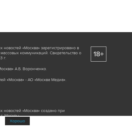
х новостей «Москва» зарегистрировано в
18+
 массовых коммуникаций. Свидетельство о
 г.
осква» А.Б. Воронченко.
ей «Москва» - АО «Москва Медиа».
х новостей «Москва» создано при
г. Москвы.
Хорошо
няемые элементы, включая, но, не
изображения и пр., которые охраняются в