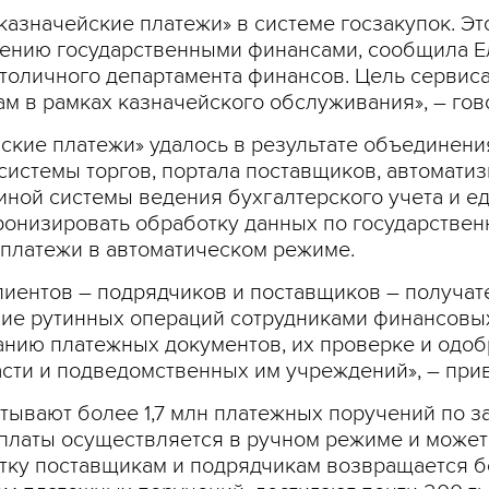
казначейские платежи» в системе госзакупок. Эт
ению государственными финансами, сообщила Е
толичного департамента финансов. Цель сервис
ам в рамках казначейского обслуживания», – гов
ские платежи» удалось в результате объединени
истемы торгов, портала поставщиков, автомат
ной системы ведения бухгалтерского учета и е
ронизировать обработку данных по государствен
 платежи в автоматическом режиме.
лиентов – подрядчиков и поставщиков – получа
ние рутинных операций сотрудниками финансовы
анию платежных документов, их проверке и одо
сти и подведомственных им учреждений», – при
тывают более 1,7 млн платежных поручений по з
латы осуществляется в ручном режиме и может з
тку поставщикам и подрядчикам возвращается бо