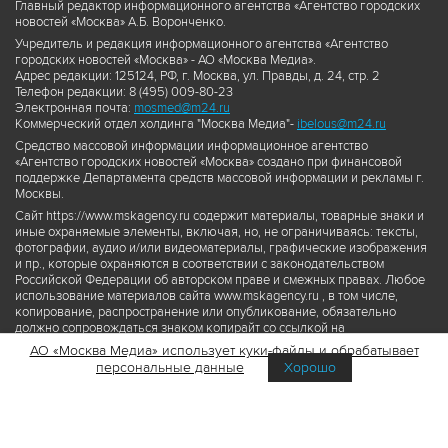
Главный редактор информационного агентства «Агентство городских
новостей «Москва» А.Б. Воронченко.
Учредитель и редакция информационного агентства «Агентство
городских новостей «Москва» - АО «Москва Медиа».
Адрес редакции: 125124, РФ, г. Москва, ул. Правды, д. 24, стр. 2
Телефон редакции: 8 (495) 009-80-23
Электронная почта:
mosmed@m24.ru
Коммерческий отдел холдинга "Москва Медиа"-
ibelous@m24.ru
Средство массовой информации информационное агентство
«Агентство городских новостей «Москва» создано при финансовой
поддержке Департамента средств массовой информации и рекламы г.
Москвы.
Сайт https://www.mskagency.ru содержит материалы, товарные знаки и
иные охраняемые элементы, включая, но, не ограничиваясь: тексты,
фотографии, аудио и/или видеоматериалы, графические изображения
и пр., которые охраняются в соответствии с законодательством
Российской Федерации об авторском праве и смежных правах. Любое
использование материалов сайта www.mskagency.ru , в том числе,
копирование, распространение или опубликование, обязательно
должно сопровождаться знаком копирайт со ссылкой на
правообладателя © АО «Москва Медиа», а также гиперссылкой на сайт
АО «Москва Медиа» использует куки-файлы и обрабатывает
www.mskagency.ru как на первоисточник информации. Переработка
персональные данные
Хорошо
материалов сайта www.mskagency.ru не допускается.
Пользовательское соглашение об использовании материалов
Агентства городских новостей «Москва»
Политика обработки персональных данных