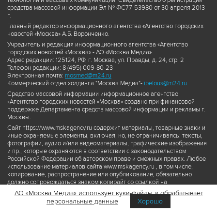
технологий и массовых коммуникаций. Свидетельство о регистрации
средства массовой информации Эл № ФС77-53980 от 30 апреля 2013
г.
Главный редактор информационного агентства «Агентство городских
новостей «Москва» А.Б. Воронченко.
Учредитель и редакция информационного агентства «Агентство
городских новостей «Москва» - АО «Москва Медиа».
Адрес редакции: 125124, РФ, г. Москва, ул. Правды, д. 24, стр. 2
Телефон редакции: 8 (495) 009-80-23
Электронная почта:
mosmed@m24.ru
Коммерческий отдел холдинга "Москва Медиа"-
ibelous@m24.ru
Средство массовой информации информационное агентство
«Агентство городских новостей «Москва» создано при финансовой
поддержке Департамента средств массовой информации и рекламы г.
Москвы.
Сайт https://www.mskagency.ru содержит материалы, товарные знаки и
иные охраняемые элементы, включая, но, не ограничиваясь: тексты,
фотографии, аудио и/или видеоматериалы, графические изображения
и пр., которые охраняются в соответствии с законодательством
Российской Федерации об авторском праве и смежных правах. Любое
использование материалов сайта www.mskagency.ru , в том числе,
копирование, распространение или опубликование, обязательно
должно сопровождаться знаком копирайт со ссылкой на
правообладателя © АО «Москва Медиа», а также гиперссылкой на сайт
АО «Москва Медиа» использует куки-файлы и обрабатывает
www.mskagency.ru как на первоисточник информации. Переработка
персональные данные
Хорошо
материалов сайта www.mskagency.ru не допускается.
Пользовательское соглашение об использовании материалов