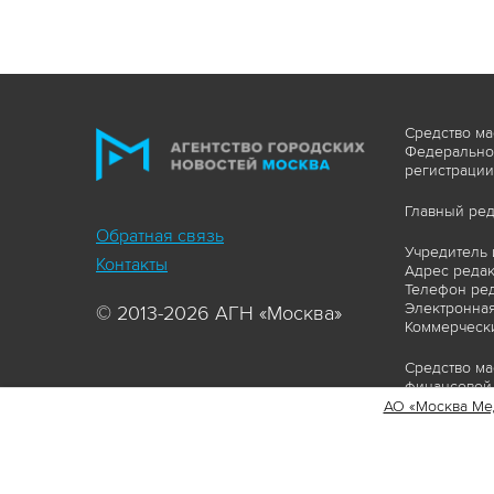
Средство ма
Федеральной
регистрации
Главный ред
Обратная связь
Учредитель 
Контакты
Адрес редакц
Телефон ред
Электронная
© 2013-2026 АГН «Москва»
Коммерчески
Средство ма
финансовой 
АО «Москва Ме
Сайт https:
ограничивая
соответстви
материалов 