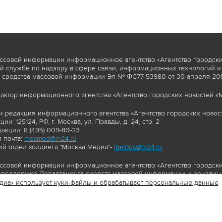
ссовой информации информационное агентство «Агентство городски
 службе по надзору в сфере связи, информационных технологий и
 средства массовой информации Эл № ФС77-53980 от 30 апреля 2013
актор информационного агентства «Агентство городских новостей «М
и редакция информационного агентства «Агентство городских новост
ии: 125124, РФ, г. Москва, ул. Правды, д. 24, стр. 2
акции: 8 (495) 009-80-23
 почта:
mosmed@m24.ru
й отдел холдинга "Москва Медиа"-
ibelous@m24.ru
ссовой информации информационное агентство «Агентство городски
поддержке Департамента средств массовой информации и рекламы 
диа» использует куки-файлы и обрабатывает персональные данные
//www.mskagency.ru содержит материалы, товарные знаки и иные охра
сь: тексты, фотографии, аудио и/или видеоматериалы, графические 
и с законодательством Российской Федерации об авторском праве 
сайта www.mskagency.ru , в том числе, копирование, распространен