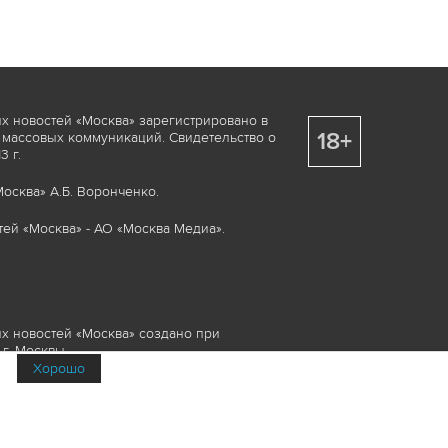
х новостей «Москва» зарегистрировано в
18+
 массовых коммуникаций. Свидетельство о
 г.
осква» А.Б. Воронченко.
ей «Москва» - АО «Москва Медиа».
х новостей «Москва» создано при
г. Москвы.
Хорошо
няемые элементы, включая, но, не
изображения и пр., которые охраняются в
и смежных правах. Любое использование
ие или опубликование, обязательно должно