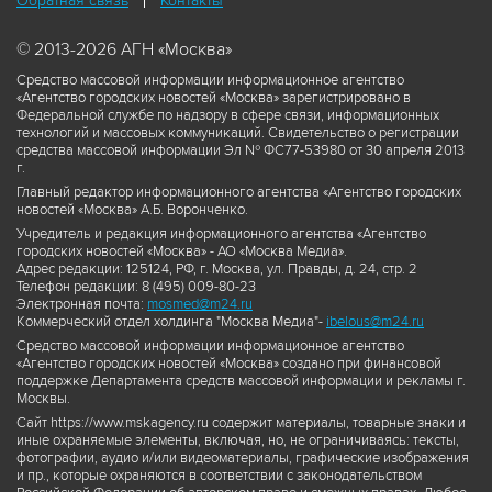
Обратная связь
Контакты
© 2013-2026 АГН «Москва»
Средство массовой информации информационное агентство
«Агентство городских новостей «Москва» зарегистрировано в
Федеральной службе по надзору в сфере связи, информационных
технологий и массовых коммуникаций. Свидетельство о регистрации
средства массовой информации Эл № ФС77-53980 от 30 апреля 2013
г.
Главный редактор информационного агентства «Агентство городских
новостей «Москва» А.Б. Воронченко.
Учредитель и редакция информационного агентства «Агентство
городских новостей «Москва» - АО «Москва Медиа».
Адрес редакции: 125124, РФ, г. Москва, ул. Правды, д. 24, стр. 2
Телефон редакции: 8 (495) 009-80-23
Электронная почта:
mosmed@m24.ru
Коммерческий отдел холдинга "Москва Медиа"-
ibelous@m24.ru
Средство массовой информации информационное агентство
«Агентство городских новостей «Москва» создано при финансовой
поддержке Департамента средств массовой информации и рекламы г.
Москвы.
Сайт https://www.mskagency.ru содержит материалы, товарные знаки и
иные охраняемые элементы, включая, но, не ограничиваясь: тексты,
фотографии, аудио и/или видеоматериалы, графические изображения
и пр., которые охраняются в соответствии с законодательством