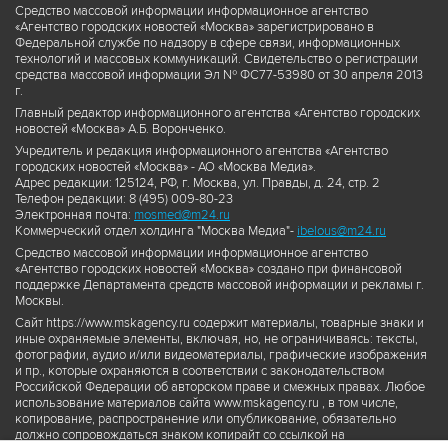
Средство массовой информации информационное агентство
«Агентство городских новостей «Москва» зарегистрировано в
Федеральной службе по надзору в сфере связи, информационных
технологий и массовых коммуникаций. Свидетельство о регистрации
средства массовой информации Эл № ФС77-53980 от 30 апреля 2013
г.
Главный редактор информационного агентства «Агентство городских
новостей «Москва» А.Б. Воронченко.
Учредитель и редакция информационного агентства «Агентство
городских новостей «Москва» - АО «Москва Медиа».
Адрес редакции: 125124, РФ, г. Москва, ул. Правды, д. 24, стр. 2
Телефон редакции: 8 (495) 009-80-23
Электронная почта:
mosmed@m24.ru
Коммерческий отдел холдинга "Москва Медиа"-
ibelous@m24.ru
Средство массовой информации информационное агентство
«Агентство городских новостей «Москва» создано при финансовой
поддержке Департамента средств массовой информации и рекламы г.
Москвы.
Сайт https://www.mskagency.ru содержит материалы, товарные знаки и
иные охраняемые элементы, включая, но, не ограничиваясь: тексты,
фотографии, аудио и/или видеоматериалы, графические изображения
и пр., которые охраняются в соответствии с законодательством
Российской Федерации об авторском праве и смежных правах. Любое
использование материалов сайта www.mskagency.ru , в том числе,
копирование, распространение или опубликование, обязательно
должно сопровождаться знаком копирайт со ссылкой на