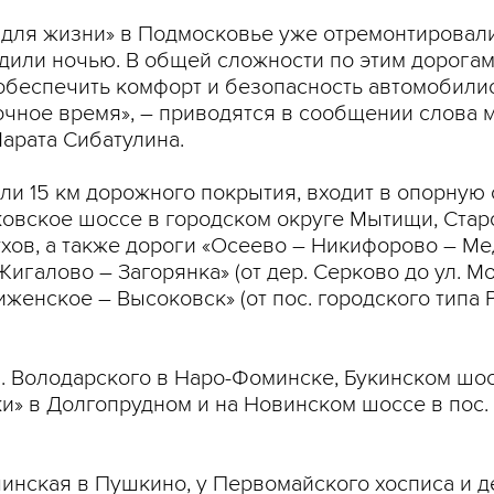
 для жизни» в Подмосковье уже отремонтировали
одили ночью. В общей сложности по этим дорогам
 обеспечить комфорт и безопасность автомобил
ночное время», – приводятся в сообщении слова 
арата Сибатулина.
ли 15 км дорожного покрытия, входит в опорную с
ковское шоссе в городском округе Мытищи, Ста
хов, а также дороги «Осеево – Никифорово – М
игалово – Загорянка» (от дер. Серково до ул. 
женское – Высоковск» (от пос. городского типа 
. Володарского в Наро-Фоминске, Букинском шос
» в Долгопрудном и на Новинском шоссе в пос.
нская в Пушкино, у Первомайского хосписа и дет