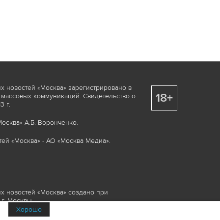
х новостей «Москва» зарегистрировано в
18+
 массовых коммуникаций. Свидетельство о
 г.
осква» А.Б. Воронченко.
ей «Москва» - АО «Москва Медиа».
х новостей «Москва» создано при
г. Москвы.
Хорошо
няемые элементы, включая, но, не