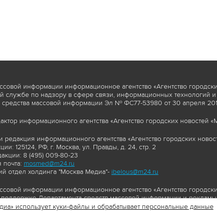
ссовой информации информационное агентство «Агентство городски
 службе по надзору в сфере связи, информационных технологий и
 средства массовой информации Эл № ФС77-53980 от 30 апреля 2013
актор информационного агентства «Агентство городских новостей «М
и редакция информационного агентства «Агентство городских новост
ии: 125124, РФ, г. Москва, ул. Правды, д. 24, стр. 2
акции: 8 (495) 009-80-23
 почта:
mosmed@m24.ru
й отдел холдинга "Москва Медиа"-
ibelous@m24.ru
ссовой информации информационное агентство «Агентство городски
поддержке Департамента средств массовой информации и рекламы 
диа» использует куки-файлы и обрабатывает персональные данные
//www.mskagency.ru содержит материалы, товарные знаки и иные охра