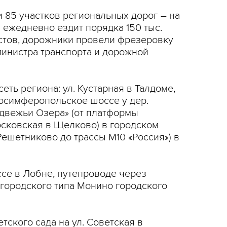
 85 участков региональных дорог – на
 ежедневно ездит порядка 150 тыс.
истов, дорожники провели фрезеровку
министра транспорта и дорожной
еть региона: ул. Кустарная в Талдоме,
росимферопольское шоссе у дер.
едвежьи Озера» (от платформы
Московская в Щелково) в городском
Решетниково до трассы М10 «Россия») в
се в Лобне, путепроводе через
 городского типа Монино городского
ского сада на ул. Советская в