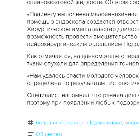
спинномозговой жидкости. Об этом со
«Пациенту выполнена малоинвазивная 
помощью эндоскопа создается отверсти
Хирургическое вмешательство длилось
возможность провести вмешательство н
нейрохирургическим отделением Подол
Как отмечается, на данном этапе опер
ткани опухоли для определения точног
«Нам удалось спасти молодого человек
определена по результатам гистологич
Специалист напомнил, что ранняя диаг
поэтому при появлении любых подозр
болезни
больница
Подмосковье
опер
Общество