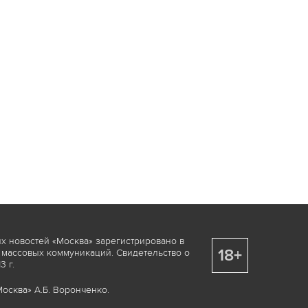
х новостей «Москва» зарегистрировано в
18+
 массовых коммуникаций. Свидетельство о
 г.
осква» А.Б. Воронченко.