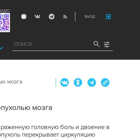
ВИДЕО
ВХОД
ью мозга
опухолью мозга
ыраженную головную боль и двоение в
 опухоль перекрывает циркуляцию