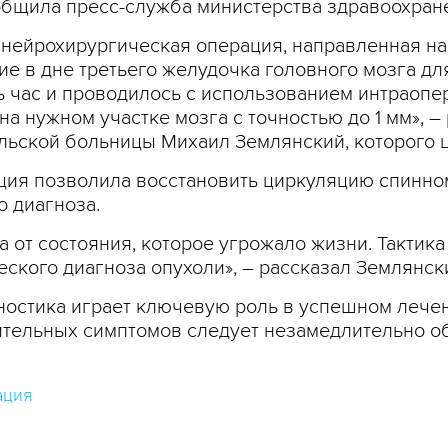
общила пресс-служба министерства здравоохран
нейрохирургическая операция, направленная на 
е в дне третьего желудочка головного мозга дл
 час и проводилось с использованием интраопер
а нужном участке мозга с точностью до 1 мм», 
ьской больницы Михаил Землянский, которого ц
ация позволила восстановить циркуляцию спинно
о диагноза.
а от состояния, которое угрожало жизни. Тактик
еского диагноза опухоли», – рассказал Землянск
ностика играет ключевую роль в успешном лечен
ительных симптомов следует незамедлительно о
ация