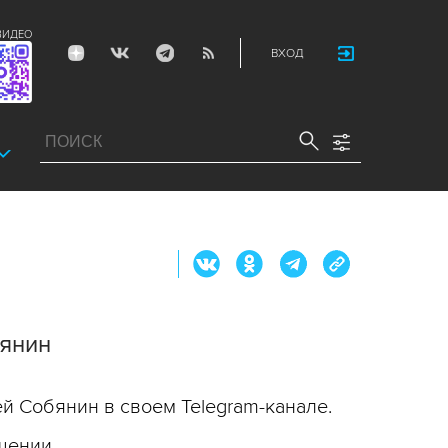
ВИДЕО
ВХОД
бянин
й Собянин в своем Telegram-канале.
щении.