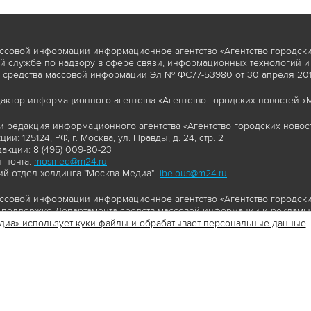
ссовой информации информационное агентство «Агентство городски
 службе по надзору в сфере связи, информационных технологий и
 средства массовой информации Эл № ФС77-53980 от 30 апреля 2013
актор информационного агентства «Агентство городских новостей «М
и редакция информационного агентства «Агентство городских новост
ии: 125124, РФ, г. Москва, ул. Правды, д. 24, стр. 2
акции: 8 (495) 009-80-23
 почта:
mosmed@m24.ru
й отдел холдинга "Москва Медиа"-
ibelous@m24.ru
ссовой информации информационное агентство «Агентство городски
поддержке Департамента средств массовой информации и рекламы 
диа» использует куки-файлы и обрабатывает персональные данные
//www.mskagency.ru содержит материалы, товарные знаки и иные охра
сь: тексты, фотографии, аудио и/или видеоматериалы, графические 
и с законодательством Российской Федерации об авторском праве 
сайта www.mskagency.ru , в том числе, копирование, распространен
ься знаком копирайт со ссылкой на правообладателя © АО «Москва 
cy.ru как на первоисточник информации. Переработка материалов са