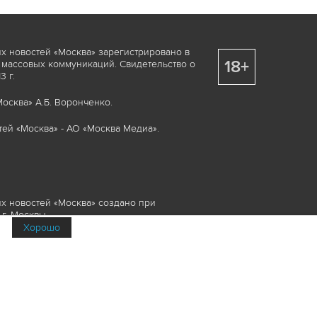
х новостей «Москва» зарегистрировано в
18+
 массовых коммуникаций. Свидетельство о
 г.
осква» А.Б. Воронченко.
ей «Москва» - АО «Москва Медиа».
х новостей «Москва» создано при
г. Москвы.
Хорошо
няемые элементы, включая, но, не
изображения и пр., которые охраняются в
и смежных правах. Любое использование
ие или опубликование, обязательно должно
Медиа», а также гиперссылкой на сайт
йта www.mskagency.ru не допускается.