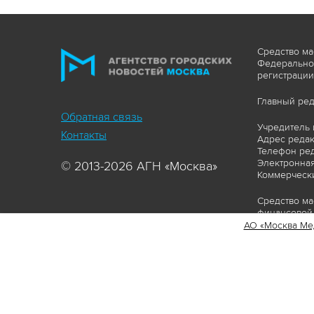
Средство ма
Федеральной
регистрации
Главный ред
Обратная связь
Учредитель 
Контакты
Адрес редакц
Телефон ред
Электронная
© 2013-2026 АГН «Москва»
Коммерчески
Средство ма
финансовой 
АО «Москва Ме
Сайт https:
ограничивая
соответстви
материалов 
сопровождат
www.mskagen