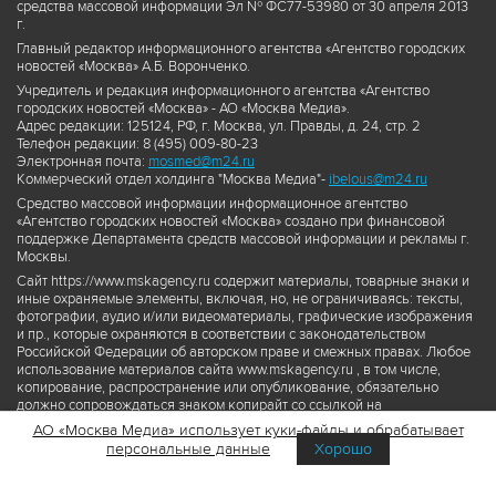
средства массовой информации Эл № ФС77-53980 от 30 апреля 2013
г.
Главный редактор информационного агентства «Агентство городских
новостей «Москва» А.Б. Воронченко.
Учредитель и редакция информационного агентства «Агентство
городских новостей «Москва» - АО «Москва Медиа».
Адрес редакции: 125124, РФ, г. Москва, ул. Правды, д. 24, стр. 2
Телефон редакции: 8 (495) 009-80-23
Электронная почта:
mosmed@m24.ru
Коммерческий отдел холдинга "Москва Медиа"-
ibelous@m24.ru
Средство массовой информации информационное агентство
«Агентство городских новостей «Москва» создано при финансовой
поддержке Департамента средств массовой информации и рекламы г.
Москвы.
Сайт https://www.mskagency.ru содержит материалы, товарные знаки и
иные охраняемые элементы, включая, но, не ограничиваясь: тексты,
фотографии, аудио и/или видеоматериалы, графические изображения
и пр., которые охраняются в соответствии с законодательством
Российской Федерации об авторском праве и смежных правах. Любое
использование материалов сайта www.mskagency.ru , в том числе,
копирование, распространение или опубликование, обязательно
должно сопровождаться знаком копирайт со ссылкой на
правообладателя © АО «Москва Медиа», а также гиперссылкой на сайт
АО «Москва Медиа» использует куки-файлы и обрабатывает
www.mskagency.ru как на первоисточник информации. Переработка
персональные данные
Хорошо
материалов сайта www.mskagency.ru не допускается.
Пользовательское соглашение об использовании материалов