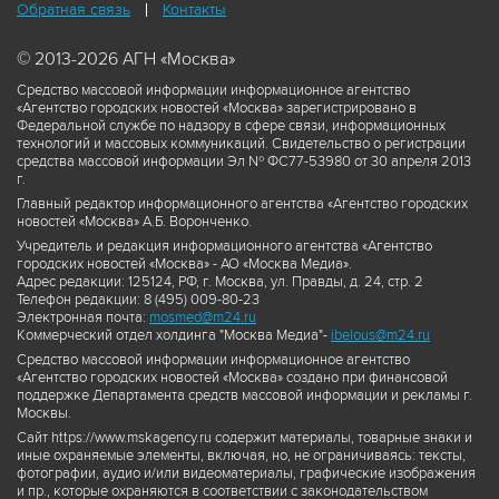
Обратная связь
Контакты
© 2013-2026 АГН «Москва»
Средство массовой информации информационное агентство
«Агентство городских новостей «Москва» зарегистрировано в
Федеральной службе по надзору в сфере связи, информационных
технологий и массовых коммуникаций. Свидетельство о регистрации
средства массовой информации Эл № ФС77-53980 от 30 апреля 2013
г.
Главный редактор информационного агентства «Агентство городских
новостей «Москва» А.Б. Воронченко.
Учредитель и редакция информационного агентства «Агентство
городских новостей «Москва» - АО «Москва Медиа».
Адрес редакции: 125124, РФ, г. Москва, ул. Правды, д. 24, стр. 2
Телефон редакции: 8 (495) 009-80-23
Электронная почта:
mosmed@m24.ru
Коммерческий отдел холдинга "Москва Медиа"-
ibelous@m24.ru
Средство массовой информации информационное агентство
«Агентство городских новостей «Москва» создано при финансовой
поддержке Департамента средств массовой информации и рекламы г.
Москвы.
Сайт https://www.mskagency.ru содержит материалы, товарные знаки и
иные охраняемые элементы, включая, но, не ограничиваясь: тексты,
фотографии, аудио и/или видеоматериалы, графические изображения
и пр., которые охраняются в соответствии с законодательством