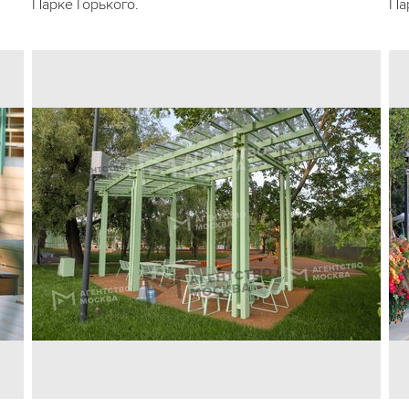
Парке Горького.
Па