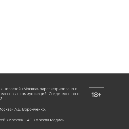
х новостей «Москва» зарегистрировано в
18+
 массовых коммуникаций. Свидетельство о
 г.
осква» А.Б. Воронченко.
ей «Москва» - АО «Москва Медиа».