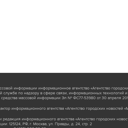
ссовой информации информационное агентство «Агентство городски
 службе по надзору в сфере связи, информационных технологий и
 средства массовой информации Эл № ФС77-53980 от 30 апреля 2013
актор информационного агентства «Агентство городских новостей «М
и редакция информационного агентства «Агентство городских новост
ии: 125124, РФ, г. Москва, ул. Правды, д. 24, стр. 2