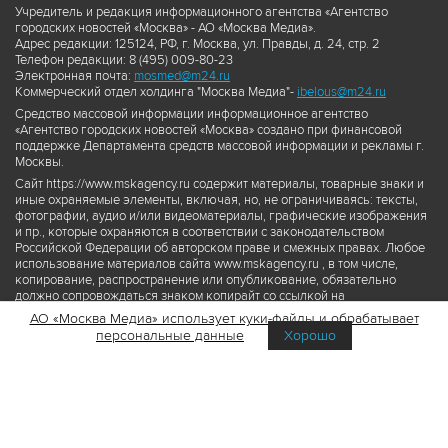
Учредитель и редакция информационного агентства «Агентство
городских новостей «Москва» - АО «Москва Медиа».
Адрес редакции: 125124, РФ, г. Москва, ул. Правды, д. 24, стр. 2
Телефон редакции: 8 (495) 009-80-23
Электронная почта:
mosmed@m24.ru
Коммерческий отдел холдинга "Москва Медиа"-
ibelous@m24.ru
Средство массовой информации информационное агентство
«Агентство городских новостей «Москва» создано при финансовой
поддержке Департамента средств массовой информации и рекламы г.
Москвы.
Сайт https://www.mskagency.ru содержит материалы, товарные знаки и
иные охраняемые элементы, включая, но, не ограничиваясь: тексты,
фотографии, аудио и/или видеоматериалы, графические изображения
и пр., которые охраняются в соответствии с законодательством
Российской Федерации об авторском праве и смежных правах. Любое
использование материалов сайта www.mskagency.ru , в том числе,
копирование, распространение или опубликование, обязательно
должно сопровождаться знаком копирайт со ссылкой на
правообладателя © АО «Москва Медиа», а также гиперссылкой на сайт
АО «Москва Медиа» использует куки-файлы и обрабатывает
www.mskagency.ru как на первоисточник информации. Переработка
персональные данные
Хорошо
материалов сайта www.mskagency.ru не допускается.
Пользовательское соглашение об использовании материалов
Агентства городских новостей «Москва»
Политика обработки персональных данных