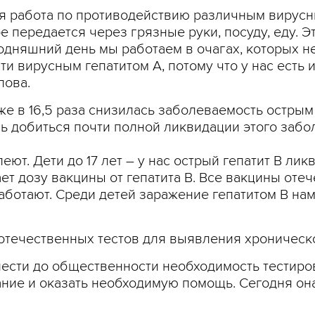
ся работа по противодействию различным вирусны
ое передается через грязные руки, посуду, еду. 
годняшний день мы работаем в очагах, которых н
 вирусным гепатитом А, потому что у нас есть 
пова.
кже в 16,5 раза снизилась заболеваемость острым
ь добиться почти полной ликвидации этого забол
леют. Дети до 17 лет – у нас острый гепатит В л
т дозу вакцины от гепатита В. Все вакцины оте
аботают. Среди детей заражение гепатитом В нам
отечественных тестов для выявления хроническо
сти до общественности необходимость тестирова
ие и оказать необходимую помощь. Сегодня она