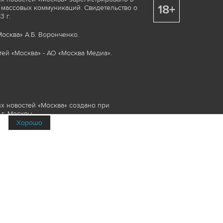
18+
 массовых коммуникаций. Свидетельство о
 г.
осква» А.Б. Воронченко.
ей «Москва» - АО «Москва Медиа».
х новостей «Москва» создано при
г. Москвы.
Хорошо
няемые элементы, включая, но, не
изображения и пр., которые охраняются в
и смежных правах. Любое использование
ие или опубликование, обязательно должно
Медиа», а также гиперссылкой на сайт
йта www.mskagency.ru не допускается.
их новостей «Москва»