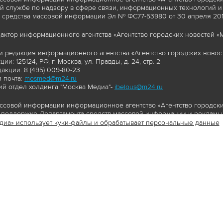
 службе по надзору в сфере связи, информационных технологий и
 средства массовой информации Эл № ФС77-53980 от 30 апреля 2013
актор информационного агентства «Агентство городских новостей «М
и редакция информационного агентства «Агентство городских новост
ии: 125124, РФ, г. Москва, ул. Правды, д. 24, стр. 2
акции: 8 (495) 009-80-23
 почта:
mosmed@m24.ru
й отдел холдинга "Москва Медиа"-
ibelous@m24.ru
ссовой информации информационное агентство «Агентство городски
поддержке Департамента средств массовой информации и рекламы 
диа» использует куки-файлы и обрабатывает персональные данные
//www.mskagency.ru содержит материалы, товарные знаки и иные охра
сь: тексты, фотографии, аудио и/или видеоматериалы, графические 
и с законодательством Российской Федерации об авторском праве 
сайта www.mskagency.ru , в том числе, копирование, распространен
ься знаком копирайт со ссылкой на правообладателя © АО «Москва 
cy.ru как на первоисточник информации. Переработка материалов са
ьское соглашение об использовании материалов Агентства городск
бработки персональных данных