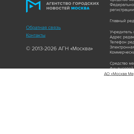
Федеральной
регистрации
Главный ред
Обратная связь
Учредитель 
Контакты
Адрес редакц
Телефон ред
Электронная
© 2013-2026 АГН «Москва»
Коммерчески
Средство ма
финансовой 
АО «Москва Ме
Сайт https:
ограничивая
соответстви
материалов 
сопровождат
www.mskagen
Пользовател
Политика о