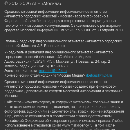
© 2013-2026 АГН «Москва»
Средство массовой информации информационное агентство
«Агентство городских новостей «Москва» зарегистрировано в
Федеральной службе по надзору в сфере связи, информационных
технологий и массовых коммуникаций. Свидетельство о регистрации
средства массовой информации Эл № ФС77-53980 от 30 апреля 2013
г.
Главный редактор информационного агентства «Агентство городских
новостей «Москва» А.Б. Воронченко.
Учредитель и редакция информационного агентства «Агентство
городских новостей «Москва» - АО «Москва Медиа».
Адрес редакции: 125124, РФ, г. Москва, ул. Правды, д. 24, стр. 2
Телефон редакции: 8 (495) 009-80-23
Электронная почта:
mosmed@m24.ru
Коммерческий отдел холдинга "Москва Медиа"-
ibelous@m24.ru
Средство массовой информации информационное агентство
«Агентство городских новостей «Москва» создано при финансовой
поддержке Департамента средств массовой информации и рекламы г.
Москвы.
Сайт https://www.mskagency.ru содержит материалы, товарные знаки и
иные охраняемые элементы, включая, но, не ограничиваясь: тексты,
фотографии, аудио и/или видеоматериалы, графические изображения
и пр., которые охраняются в соответствии с законодательством
Российской Федерации об авторском праве и смежных правах. Любое
использование материалов сайта www.mskagency.ru , в том числе,