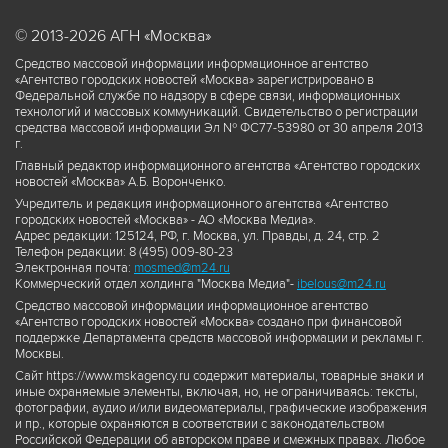
© 2013-2026 АГН «Москва»
Средство массовой информации информационное агентство
«Агентство городских новостей «Москва» зарегистрировано в
Федеральной службе по надзору в сфере связи, информационных
технологий и массовых коммуникаций. Свидетельство о регистрации
средства массовой информации Эл № ФС77-53980 от 30 апреля 2013
г.
Главный редактор информационного агентства «Агентство городских
новостей «Москва» А.Б. Воронченко.
Учредитель и редакция информационного агентства «Агентство
городских новостей «Москва» - АО «Москва Медиа».
Адрес редакции: 125124, РФ, г. Москва, ул. Правды, д. 24, стр. 2
Телефон редакции: 8 (495) 009-80-23
Электронная почта:
mosmed@m24.ru
Коммерческий отдел холдинга "Москва Медиа"-
ibelous@m24.ru
Средство массовой информации информационное агентство
«Агентство городских новостей «Москва» создано при финансовой
поддержке Департамента средств массовой информации и рекламы г.
Москвы.
Сайт https://www.mskagency.ru содержит материалы, товарные знаки и
иные охраняемые элементы, включая, но, не ограничиваясь: тексты,
фотографии, аудио и/или видеоматериалы, графические изображения
и пр., которые охраняются в соответствии с законодательством
Российской Федерации об авторском праве и смежных правах. Любое