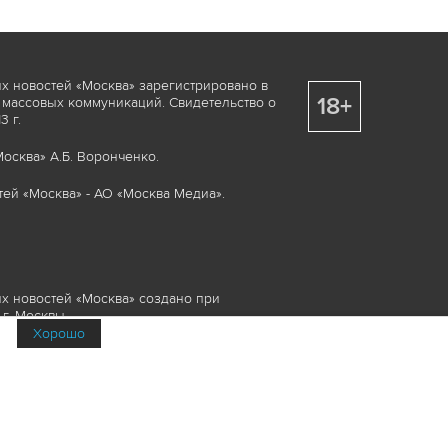
х новостей «Москва» зарегистрировано в
18+
 массовых коммуникаций. Свидетельство о
 г.
осква» А.Б. Воронченко.
ей «Москва» - АО «Москва Медиа».
х новостей «Москва» создано при
г. Москвы.
Хорошо
няемые элементы, включая, но, не
изображения и пр., которые охраняются в
и смежных правах. Любое использование
ие или опубликование, обязательно должно
Медиа», а также гиперссылкой на сайт
йта www.mskagency.ru не допускается.