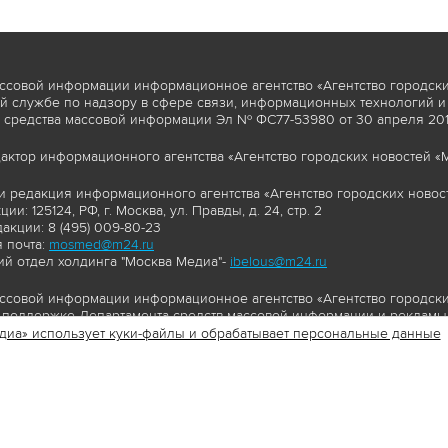
ссовой информации информационное агентство «Агентство городски
 службе по надзору в сфере связи, информационных технологий и
 средства массовой информации Эл № ФС77-53980 от 30 апреля 2013
актор информационного агентства «Агентство городских новостей «М
и редакция информационного агентства «Агентство городских новост
ии: 125124, РФ, г. Москва, ул. Правды, д. 24, стр. 2
акции: 8 (495) 009-80-23
 почта:
mosmed@m24.ru
й отдел холдинга "Москва Медиа"-
ibelous@m24.ru
ссовой информации информационное агентство «Агентство городски
поддержке Департамента средств массовой информации и рекламы 
диа» использует куки-файлы и обрабатывает персональные данные
//www.mskagency.ru содержит материалы, товарные знаки и иные охра
сь: тексты, фотографии, аудио и/или видеоматериалы, графические 
и с законодательством Российской Федерации об авторском праве 
сайта www.mskagency.ru , в том числе, копирование, распространен
ься знаком копирайт со ссылкой на правообладателя © АО «Москва 
cy.ru как на первоисточник информации. Переработка материалов са