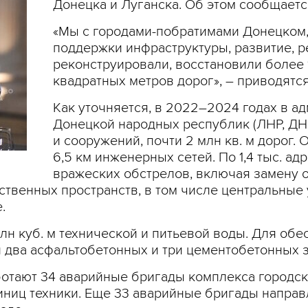
Донецка и Луганска. Об этом сообщаетс
«Мы с городами-побратимами Донецком
поддержки инфраструктуры, развитие, р
реконструировали, восстановили более 
квадратных метров дорог», – приводятс
Как уточняется, в 2022–2024 годах в а
Донецкой народных республик (ЛНР, ДНР
и сооружений, почти 2 млн кв. м дорог. 
6,5 км инженерных сетей. По 1,4 тыс. а
вражеских обстрелов, включая замену 
ственных пространств, в том числе центральные 
.
млн куб. м технической и питьевой воды. Для об
 два асфальтобетонных и три цементобетонных з
ботают 34 аварийные бригады комплекса городс
диниц техники. Еще 33 аварийные бригады напра