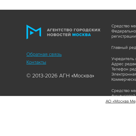
Средство ма
Федеральной
регистрации
Главный ред
Обратная связь
Учредитель 
Контакты
Адрес редакц
Телефон ред
Электронная
© 2013-2026 АГН «Москва»
Коммерчески
Средство ма
финансовой 
АО «Москва Ме
Сайт https:
ограничивая
соответстви
материалов 
сопровождат
www.mskagen