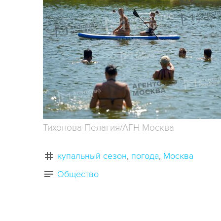
Тихонова Пелагия/АГН Москва
купальный сезон
погода
Москва
Общество