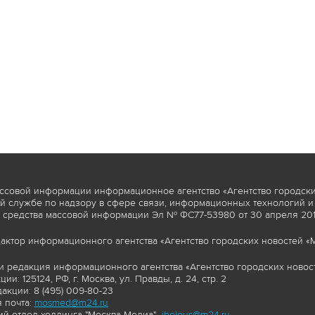
ссовой информации информационное агентство «Агентство городски
 службе по надзору в сфере связи, информационных технологий и
 средства массовой информации Эл № ФС77-53980 от 30 апреля 2013
актор информационного агентства «Агентство городских новостей «М
и редакция информационного агентства «Агентство городских новост
ии: 125124, РФ, г. Москва, ул. Правды, д. 24, стр. 2
акции: 8 (495) 009-80-23
 почта:
mosmed@m24.ru
й отдел холдинга "Москва Медиа"-
ibelous@m24.ru