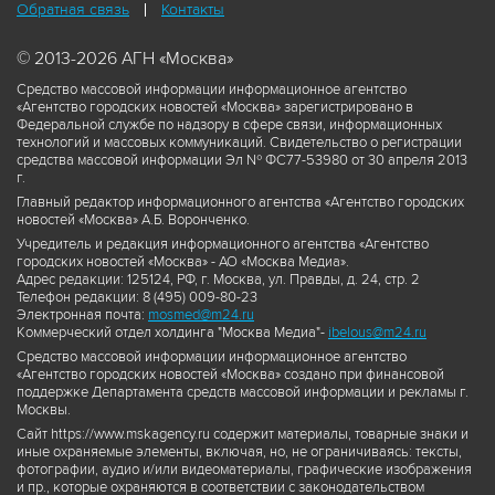
Обратная связь
Контакты
© 2013-2026 АГН «Москва»
Средство массовой информации информационное агентство
«Агентство городских новостей «Москва» зарегистрировано в
Федеральной службе по надзору в сфере связи, информационных
технологий и массовых коммуникаций. Свидетельство о регистрации
средства массовой информации Эл № ФС77-53980 от 30 апреля 2013
г.
Главный редактор информационного агентства «Агентство городских
новостей «Москва» А.Б. Воронченко.
Учредитель и редакция информационного агентства «Агентство
городских новостей «Москва» - АО «Москва Медиа».
Адрес редакции: 125124, РФ, г. Москва, ул. Правды, д. 24, стр. 2
Телефон редакции: 8 (495) 009-80-23
Электронная почта:
mosmed@m24.ru
Коммерческий отдел холдинга "Москва Медиа"-
ibelous@m24.ru
Средство массовой информации информационное агентство
«Агентство городских новостей «Москва» создано при финансовой
поддержке Департамента средств массовой информации и рекламы г.
Москвы.
Сайт https://www.mskagency.ru содержит материалы, товарные знаки и
иные охраняемые элементы, включая, но, не ограничиваясь: тексты,
фотографии, аудио и/или видеоматериалы, графические изображения
и пр., которые охраняются в соответствии с законодательством