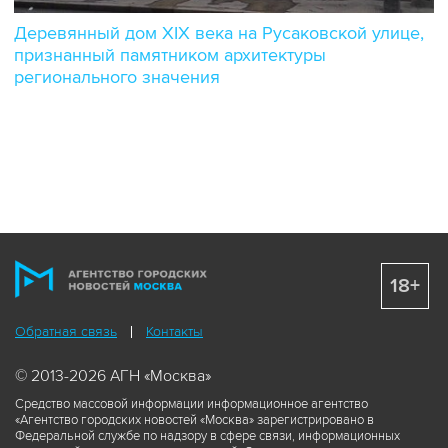
Деревянный дом XIX века на Русаковской улице,
признанный памятником архитектуры
регионального значения
18+
Обратная связь
Контакты
© 2013-2026 АГН «Москва»
Средство массовой информации информационное агентство
«Агентство городских новостей «Москва» зарегистрировано в
Федеральной службе по надзору в сфере связи, информационных