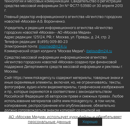
технологий и массовых коммуникаций. Свидетельство о регистрации
средства массовой информации Эл № ФС77-53980 от 30 апреля 2013
г.
Главный редактор информационного агентства «Агентство городских
новостей «Москва» А.Б. Воронченко.
Учредитель и редакция информационного агентства «Агентство
городских новостей «Москва» - АО «Москва Медиа».
Адрес редакции: 125124, РФ, г. Москва, ул. Правды, д. 24, стр. 2
Телефон редакции: 8 (495) 009-80-23
Электронная почта:
mosmed@m24.ru
Коммерческий отдел холдинга "Москва Медиа"-
ibelous@m24.ru
Средство массовой информации информационное агентство
«Агентство городских новостей «Москва» создано при финансовой
поддержке Департамента средств массовой информации и рекламы г.
Москвы.
Сайт https://www.mskagency.ru содержит материалы, товарные знаки и
иные охраняемые элементы, включая, но, не ограничиваясь: тексты,
фотографии, аудио и/или видеоматериалы, графические изображения
и пр., которые охраняются в соответствии с законодательством
Российской Федерации об авторском праве и смежных правах. Любое
использование материалов сайта www.mskagency.ru , в том числе,
копирование, распространение или опубликование, обязательно
должно сопровождаться знаком копирайт со ссылкой на
правообладателя © АО «Москва Медиа», а также гиперссылкой на сайт
АО «Москва Медиа» использует куки-файлы и обрабатывает
www.mskagency.ru как на первоисточник информации. Переработка
персональные данные
Хорошо
материалов сайта www.mskagency.ru не допускается.