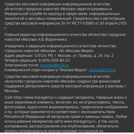
Средство массовой информации информационное агентство
«Агентство городских новостей «Москва» зарегистрировано в
Федеральной службе по надзору в сфере связи, информационных
технологий и массовых коммуникаций. Свидетельство о регистрации
средства массовой информации Эл № ФС77-53980 от 30 апреля 2013
г.
Главный редактор информационного агентства «Агентство городских
новостей «Москва» А.Б. Воронченко.
Учредитель и редакция информационного агентства «Агентство
городских новостей «Москва» - АО «Москва Медиа».
Адрес редакции: 125124, РФ, г. Москва, ул. Правды, д. 24, стр. 2
Телефон редакции: 8 (495) 009-80-23
Электронная почта:
mosmed@m24.ru
Коммерческий отдел холдинга "Москва Медиа"-
ibelous@m24.ru
Средство массовой информации информационное агентство
«Агентство городских новостей «Москва» создано при финансовой
поддержке Департамента средств массовой информации и рекламы г.
Москвы.
Сайт https://www.mskagency.ru содержит материалы, товарные знаки и
иные охраняемые элементы, включая, но, не ограничиваясь: тексты,
фотографии, аудио и/или видеоматериалы, графические изображения
и пр., которые охраняются в соответствии с законодательством
Российской Федерации об авторском праве и смежных правах. Любое
использование материалов сайта www.mskagency.ru , в том числе,
копирование, распространение или опубликование, обязательно
должно сопровождаться знаком копирайт со ссылкой на