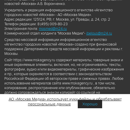
новостей «Москва» А.Б. Воронченко.
Учредитель и редакция информационного агентства «Агентство
городских новостей «Москва» - АО «Москва Медиа».
Адрес редакции: 125124, РФ, г. Москва, ул. Правды, д. 24, стр. 2
Телефон редакции: 8 (495) 009-80-23
Электронная почта:
mosmed@m24.ru
Коммерческий отдел холдинга "Москва Медиа"-
ibelous@m24.ru
Средство массовой информации информационное агентство
«Агентство городских новостей «Москва» создано при финансовой
поддержке Департамента средств массовой информации и рекламы г.
Москвы.
Сайт https://www.mskagency.ru содержит материалы, товарные знаки и
иные охраняемые элементы, включая, но, не ограничиваясь: тексты,
фотографии, аудио и/или видеоматериалы, графические изображения
и пр., которые охраняются в соответствии с законодательством
Российской Федерации об авторском праве и смежных правах. Любое
использование материалов сайта www.mskagency.ru , в том числе,
копирование, распространение или опубликование, обязательно
должно сопровождаться знаком копирайт со ссылкой на
правообладателя © АО «Москва Медиа», а также гиперссылкой на сайт
АО «Москва Медиа» использует куки-файлы и обрабатывает
www.mskagency.ru как на первоисточник информации. Переработка
персональные данные
Хорошо
материалов сайта www.mskagency.ru не допускается.
Пользовательское соглашение об использовании материалов
Агентства городских новостей «Москва»
Политика обработки персональных данных