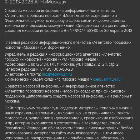
© 2013-2026 АГН «Москва»
Средство массовой информации информационное агентство
«Агентство городских новостей «Москва» зарегистрировано в
Федеральной службе по надзору в сфере связи, информационных
технологий и массовых коммуникаций. Свидетельство о регистрации
средства массовой информации Эл № ФС77-53980 от 30 апреля 2013
г.
Главный редактор информационного агентства «Агентство городских
новостей «Москва» А.Б. Воронченко.
Учредитель и редакция информационного агентства «Агентство
городских новостей «Москва» - АО «Москва Медиа».
Адрес редакции: 125124, РФ, г. Москва, ул. Правды, д. 24, стр. 2
Телефон редакции: 8 (495) 009-80-23
Электронная почта:
mosmed@m24.ru
Коммерческий отдел холдинга "Москва Медиа"-
ibelous@m24.ru
Средство массовой информации информационное агентство
«Агентство городских новостей «Москва» создано при финансовой
поддержке Департамента средств массовой информации и рекламы г.
Москвы.
Сайт https://www.mskagency.ru содержит материалы, товарные знаки и
иные охраняемые элементы, включая, но, не ограничиваясь: тексты,
фотографии, аудио и/или видеоматериалы, графические изображения
и пр., которые охраняются в соответствии с законодательством
Российской Федерации об авторском праве и смежных правах. Любое
использование материалов сайта www.mskagency.ru , в том числе,
копирование, распространение или опубликование, обязательно