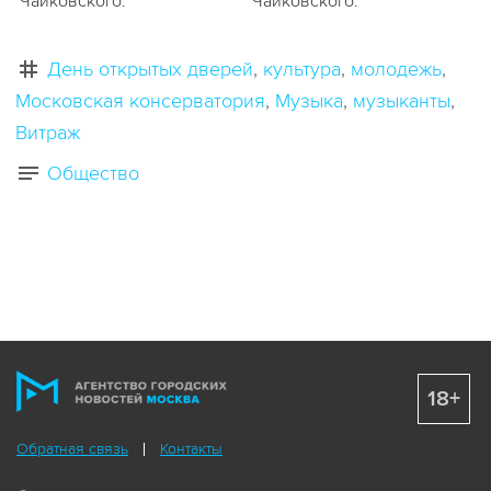
Чайковского.
Чайковского.
День открытых дверей
культура
молодежь
Московская консерватория
Музыка
музыканты
Витраж
Общество
18+
Обратная связь
Контакты