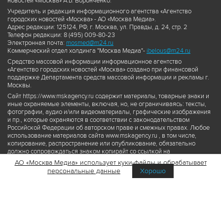
новостей «Москва» А.Б. Воронченко.
Учредитель и редакция информационного агентства «Агентство
городских новостей «Москва» - АО «Москва Медиа».
Адрес редакции: 125124, РФ, г. Москва, ул. Правды, д. 24, стр. 2
Телефон редакции: 8 (495) 009-80-23
Электронная почта:
mosmed@m24.ru
Коммерческий отдел холдинга "Москва Медиа"-
ibelous@m24.ru
Средство массовой информации информационное агентство
«Агентство городских новостей «Москва» создано при финансовой
поддержке Департамента средств массовой информации и рекламы г.
Москвы.
Сайт https://www.mskagency.ru содержит материалы, товарные знаки и
иные охраняемые элементы, включая, но, не ограничиваясь: тексты,
фотографии, аудио и/или видеоматериалы, графические изображения
и пр., которые охраняются в соответствии с законодательством
Российской Федерации об авторском праве и смежных правах. Любое
использование материалов сайта www.mskagency.ru , в том числе,
копирование, распространение или опубликование, обязательно
должно сопровождаться знаком копирайт со ссылкой на
правообладателя © АО «Москва Медиа», а также гиперссылкой на сайт
АО «Москва Медиа» использует куки-файлы и обрабатывает
www.mskagency.ru как на первоисточник информации. Переработка
персональные данные
Хорошо
материалов сайта www.mskagency.ru не допускается.
Пользовательское соглашение об использовании материалов
Агентства городских новостей «Москва»
Политика обработки персональных данных