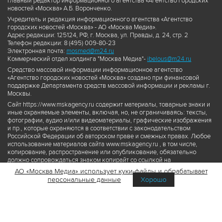
Главный редактор информационного агентства «Агентство городских
новостей «Москва» А.Б. Воронченко.
Учредитель и редакция информационного агентства «Агентство
городских новостей «Москва» - АО «Москва Медиа».
Адрес редакции: 125124, РФ, г. Москва, ул. Правды, д. 24, стр. 2
Телефон редакции: 8 (495) 009-80-23
Электронная почта:
mosmed@m24.ru
Коммерческий отдел холдинга "Москва Медиа"-
ibelous@m24.ru
Средство массовой информации информационное агентство
«Агентство городских новостей «Москва» создано при финансовой
поддержке Департамента средств массовой информации и рекламы г.
Москвы.
Сайт https://www.mskagency.ru содержит материалы, товарные знаки и
иные охраняемые элементы, включая, но, не ограничиваясь: тексты,
фотографии, аудио и/или видеоматериалы, графические изображения
и пр., которые охраняются в соответствии с законодательством
Российской Федерации об авторском праве и смежных правах. Любое
использование материалов сайта www.mskagency.ru , в том числе,
копирование, распространение или опубликование, обязательно
должно сопровождаться знаком копирайт со ссылкой на
правообладателя © АО «Москва Медиа», а также гиперссылкой на сайт
АО «Москва Медиа» использует куки-файлы и обрабатывает
www.mskagency.ru как на первоисточник информации. Переработка
персональные данные
Хорошо
материалов сайта www.mskagency.ru не допускается.
Пользовательское соглашение об использовании материалов
Агентства городских новостей «Москва»
Политика обработки персональных данных