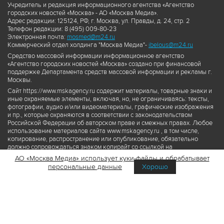
Учредитель и редакция информационного агентства «Агентство
городских новостей «Москва» - АО «Москва Медиа».
Адрес редакции: 125124, РФ, г. Москва, ул. Правды, д. 24, стр. 2
Телефон редакции: 8 (495) 009-80-23
Электронная почта:
mosmed@m24.ru
Коммерческий отдел холдинга "Москва Медиа"-
ibelous@m24.ru
Средство массовой информации информационное агентство
«Агентство городских новостей «Москва» создано при финансовой
поддержке Департамента средств массовой информации и рекламы г.
Москвы.
Сайт https://www.mskagency.ru содержит материалы, товарные знаки и
иные охраняемые элементы, включая, но, не ограничиваясь: тексты,
фотографии, аудио и/или видеоматериалы, графические изображения
и пр., которые охраняются в соответствии с законодательством
Российской Федерации об авторском праве и смежных правах. Любое
использование материалов сайта www.mskagency.ru , в том числе,
копирование, распространение или опубликование, обязательно
должно сопровождаться знаком копирайт со ссылкой на
правообладателя © АО «Москва Медиа», а также гиперссылкой на сайт
АО «Москва Медиа» использует куки-файлы и обрабатывает
www.mskagency.ru как на первоисточник информации. Переработка
персональные данные
Хорошо
материалов сайта www.mskagency.ru не допускается.
Пользовательское соглашение об использовании материалов
Агентства городских новостей «Москва»
Политика обработки персональных данных