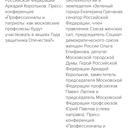
Российской Федерации
биотехнологии и
Аркадий Корольков. Пресс-
земледелия «Зеленый
конференция
город» Екатерина Гречаная,
«Профессионалы и
сенатор Российской
патриоты: как московские
Федерации, член
профсоюзы будут
правления Союза женских
участвовать в акциях Года
сил, председатель Социал-
защитника Отечества?».
демократического союза
женщин России Ольга
Епифанова, депутат
Московской городской
Думы, Герой Российской
Федерации Аркадий
Корольков, заместитель
председателя Московской
Федерации профсоюзов
Павел Лаптев и
председатель Московской
Федерации профсоюзов
Юрий Павлов (слева
направо). Пресс-
конференция
«Профессионалы и