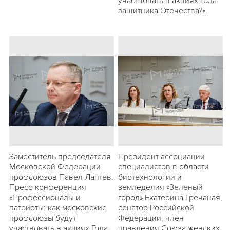
участвовать в акциях Года
защитника Отечества?».
Заместитель председателя
Президент ассоциации
Московской Федерации
специалистов в области
профсоюзов Павел Лаптев.
биотехнологии и
Пресс-конференция
земледелия «Зеленый
«Профессионалы и
город» Екатерина Гречаная,
патриоты: как московские
сенатор Российской
профсоюзы будут
Федерации, член
участвовать в акциях Года
правления Союза женских