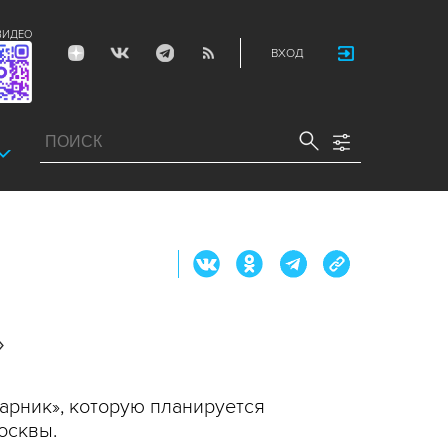
ВИДЕО
ВХОД
»
арник», которую планируется
осквы.