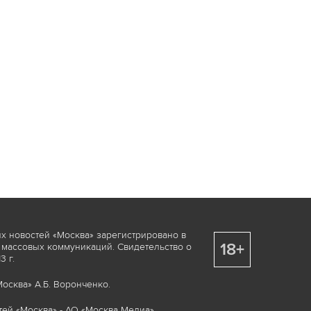
х новостей «Москва» зарегистрировано в
18+
 массовых коммуникаций. Свидетельство о
 г.
осква» А.Б. Воронченко.
ей «Москва» - АО «Москва Медиа».