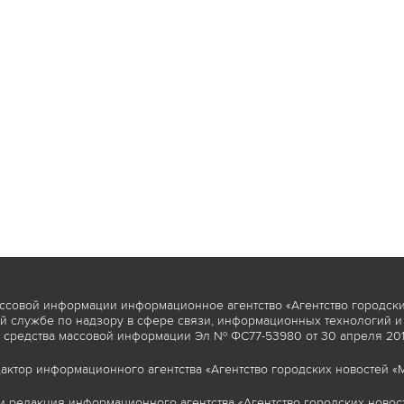
ссовой информации информационное агентство «Агентство городски
 службе по надзору в сфере связи, информационных технологий и
 средства массовой информации Эл № ФС77-53980 от 30 апреля 2013
актор информационного агентства «Агентство городских новостей «М
и редакция информационного агентства «Агентство городских новост