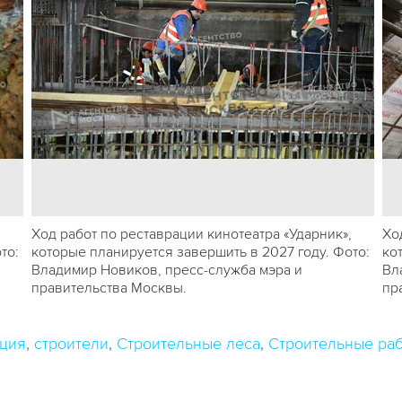
,
Ход работ по реставрации кинотеатра «Ударник»,
Хо
то:
которые планируется завершить в 2027 году. Фото:
ко
Владимир Новиков, пресс-служба мэра и
Вл
правительства Москвы.
пр
ация
строители
Строительные леса
Строительные ра