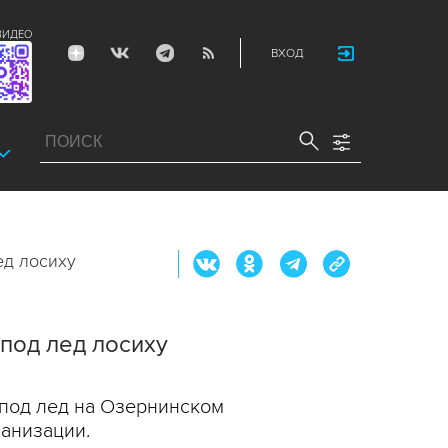
ВИДЕО
ВХОД
ед лосиху
под лед лосиху
под лед на Озернинском
ганизации.