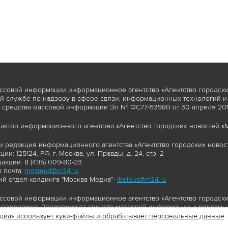
ссовой информации информационное агентство «Агентство городски
 службе по надзору в сфере связи, информационных технологий и
 средства массовой информации Эл № ФС77-53980 от 30 апреля 2013
актор информационного агентства «Агентство городских новостей «М
и редакция информационного агентства «Агентство городских новост
ии: 125124, РФ, г. Москва, ул. Правды, д. 24, стр. 2
акции: 8 (495) 009-80-23
 почта:
mosmed@m24.ru
й отдел холдинга "Москва Медиа"-
ibelous@m24.ru
ссовой информации информационное агентство «Агентство городски
поддержке Департамента средств массовой информации и рекламы 
диа» использует куки-файлы и обрабатывает персональные данные
//www.mskagency.ru содержит материалы, товарные знаки и иные охра