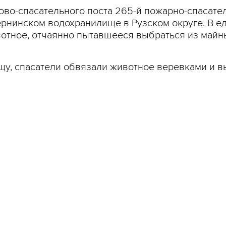
ово-спасательного поста 265-й пожарно-спасате
рнинском водохранилище в Рузском округе. В е
тное, отчаянно пытавшееся выбраться из майны,
щу, спасатели обвязали животное веревками и в