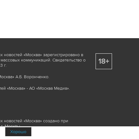
х новостей «Москва» зарегистрировано в
18+
 массовых коммуникаций. Свидетельство о
 г.
осква» А.Б. Воронченко.
ей «Москва» - АО «Москва Медиа».
х новостей «Москва» создано при
г. Москвы.
Хорошо
няемые элементы, включая, но, не