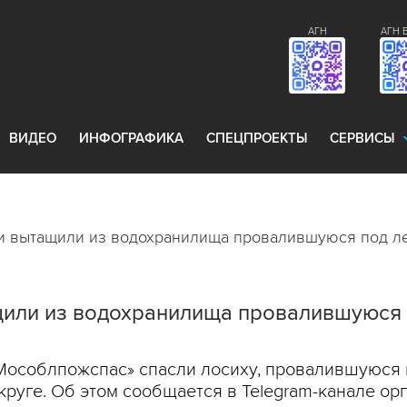
АГН
АГН 
ВИДЕО
ИНФОГРАФИКА
СПЕЦПРОЕКТЫ
СЕРВИСЫ
и вытащили из водохранилища провалившуюся под л
или из водохранилища провалившуюся 
Мособлпожспас» спасли лосиху, провалившуюся 
руге. Об этом сообщается в Telegram-канале ор