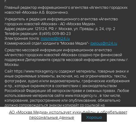
г.
Главный редактор информационного агентства «Агентство городских
новостей «Москва» А.Б. Воронченко.
Учредитель и редакция информационного агентства «Агентство
городских новостей «Москва» - АО «Москва Медиа».
Адрес редакции: 125124, РФ, г. Москва, ул. Правды, д. 24, стр. 2
Телефон редакции: 8 (495) 009-80-23
Электронная почта:
mosmed@m24.ru
Коммерческий отдел холдинга "Москва Медиа"-
ibelous@m24.ru
Средство массовой информации информационное агентство
«Агентство городских новостей «Москва» создано при финансовой
поддержке Департамента средств массовой информации и рекламы г.
Москвы.
Сайт https://www.mskagency.ru содержит материалы, товарные знаки и
иные охраняемые элементы, включая, но, не ограничиваясь: тексты,
фотографии, аудио и/или видеоматериалы, графические изображения
и пр., которые охраняются в соответствии с законодательством
Российской Федерации об авторском праве и смежных правах. Любое
использование материалов сайта www.mskagency.ru , в том числе,
копирование, распространение или опубликование, обязательно
должно сопровождаться знаком копирайт со ссылкой на
правообладателя © АО «Москва Медиа», а также гиперссылкой на сайт
АО «Москва Медиа» использует куки-файлы и обрабатывает
www.mskagency.ru как на первоисточник информации. Переработка
персональные данные
Хорошо
материалов сайта www.mskagency.ru не допускается.
Пользовательское соглашение об использовании материалов
Агентства городских новостей «Москва»