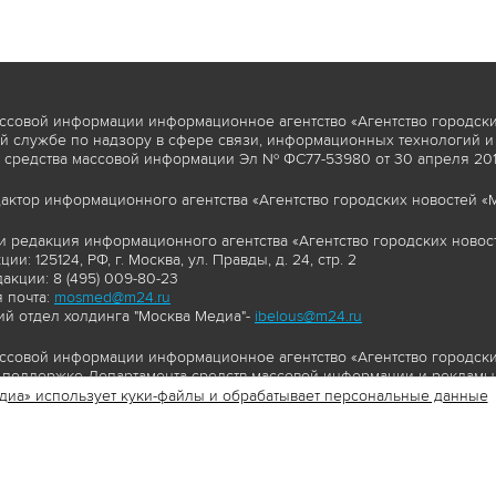
ссовой информации информационное агентство «Агентство городски
 службе по надзору в сфере связи, информационных технологий и
 средства массовой информации Эл № ФС77-53980 от 30 апреля 2013
актор информационного агентства «Агентство городских новостей «М
и редакция информационного агентства «Агентство городских новост
ии: 125124, РФ, г. Москва, ул. Правды, д. 24, стр. 2
акции: 8 (495) 009-80-23
 почта:
mosmed@m24.ru
й отдел холдинга "Москва Медиа"-
ibelous@m24.ru
ссовой информации информационное агентство «Агентство городски
поддержке Департамента средств массовой информации и рекламы 
диа» использует куки-файлы и обрабатывает персональные данные
//www.mskagency.ru содержит материалы, товарные знаки и иные охра
сь: тексты, фотографии, аудио и/или видеоматериалы, графические 
и с законодательством Российской Федерации об авторском праве 
сайта www.mskagency.ru , в том числе, копирование, распространен
ься знаком копирайт со ссылкой на правообладателя © АО «Москва 