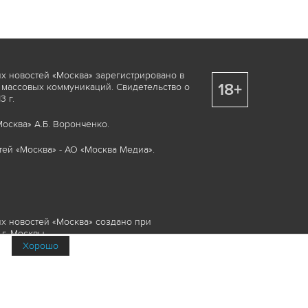
х новостей «Москва» зарегистрировано в
18+
 массовых коммуникаций. Свидетельство о
 г.
осква» А.Б. Воронченко.
ей «Москва» - АО «Москва Медиа».
х новостей «Москва» создано при
г. Москвы.
Хорошо
няемые элементы, включая, но, не
изображения и пр., которые охраняются в
и смежных правах. Любое использование
ие или опубликование, обязательно должно
Медиа», а также гиперссылкой на сайт