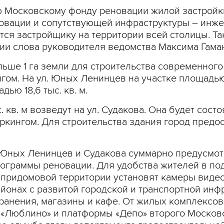
ю Московскому фонду реновации жилой застройк
овации и сопутствующей инфраструктуры – инж
тся застройщику на территории всей столицы. Та
нии слова руководителя ведомства Максима Гама
ольше 1 га земли для строительства современно
нгом. На ул. Юных Ленинцев на участке площадью
ю 18,6 тыс. кв. м.
кв. м возведут на ул. Судакова. Она будет сост
ркингом. Для строительства здания город пред
, Юных Ленинцев и Судакова суммарно предусмотр
рограммы реновации. Для удобства жителей в п
а придомовой территории установят камеры вид
йонах с развитой городской и транспортной инф
анения, магазины и кафе. От жилых комплексов 
 «Люблино» и платформы «Депо» второго Москов