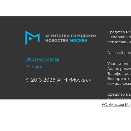
Средство ма
Федеральной
регистрации
Главный ред
Обратная связь
Учредитель 
Контакты
Адрес редакц
Телефон ред
Электронная
© 2013-2026 АГН «Москва»
Коммерчески
Средство ма
финансовой 
АО «Москва Ме
Сайт https:
ограничивая
соответстви
материалов 
сопровождат