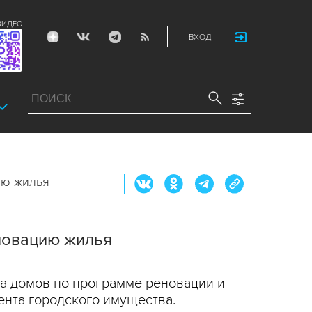
ВИДЕО
ВХОД
ию жилья
еновацию жилья
ва домов по программе реновации и
нта городского имущества.