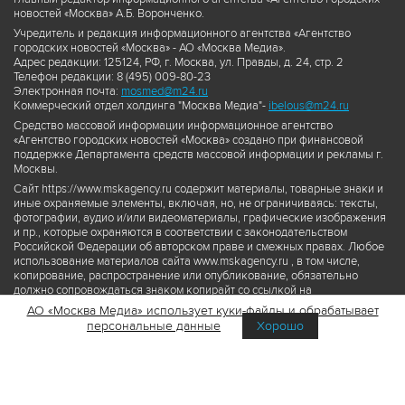
новостей «Москва» А.Б. Воронченко.
Учредитель и редакция информационного агентства «Агентство
городских новостей «Москва» - АО «Москва Медиа».
Адрес редакции: 125124, РФ, г. Москва, ул. Правды, д. 24, стр. 2
Телефон редакции: 8 (495) 009-80-23
Электронная почта:
mosmed@m24.ru
Коммерческий отдел холдинга "Москва Медиа"-
ibelous@m24.ru
Средство массовой информации информационное агентство
«Агентство городских новостей «Москва» создано при финансовой
поддержке Департамента средств массовой информации и рекламы г.
Москвы.
Сайт https://www.mskagency.ru содержит материалы, товарные знаки и
иные охраняемые элементы, включая, но, не ограничиваясь: тексты,
фотографии, аудио и/или видеоматериалы, графические изображения
и пр., которые охраняются в соответствии с законодательством
Российской Федерации об авторском праве и смежных правах. Любое
использование материалов сайта www.mskagency.ru , в том числе,
копирование, распространение или опубликование, обязательно
должно сопровождаться знаком копирайт со ссылкой на
правообладателя © АО «Москва Медиа», а также гиперссылкой на сайт
АО «Москва Медиа» использует куки-файлы и обрабатывает
www.mskagency.ru как на первоисточник информации. Переработка
персональные данные
Хорошо
материалов сайта www.mskagency.ru не допускается.
Пользовательское соглашение об использовании материалов
Агентства городских новостей «Москва»
Политика обработки персональных данных