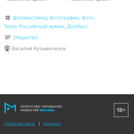
фотовыставка
фотографии
фото
Театр Российской армии
Донбасс
Общество
Василий Кузьмичёнок
18+
Обратная связь
Контакты