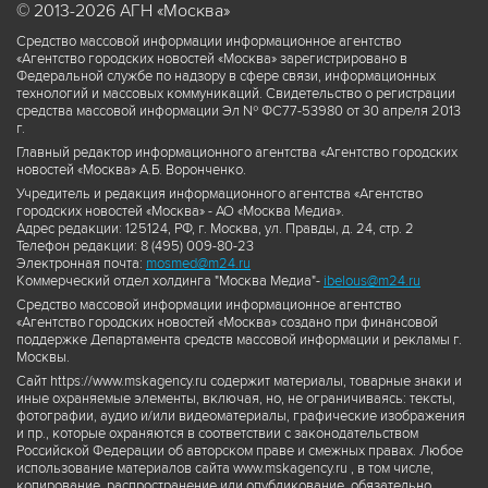
© 2013-2026 АГН «Москва»
Средство массовой информации информационное агентство
«Агентство городских новостей «Москва» зарегистрировано в
Федеральной службе по надзору в сфере связи, информационных
технологий и массовых коммуникаций. Свидетельство о регистрации
средства массовой информации Эл № ФС77-53980 от 30 апреля 2013
г.
Главный редактор информационного агентства «Агентство городских
новостей «Москва» А.Б. Воронченко.
Учредитель и редакция информационного агентства «Агентство
городских новостей «Москва» - АО «Москва Медиа».
Адрес редакции: 125124, РФ, г. Москва, ул. Правды, д. 24, стр. 2
Телефон редакции: 8 (495) 009-80-23
Электронная почта:
mosmed@m24.ru
Коммерческий отдел холдинга "Москва Медиа"-
ibelous@m24.ru
Средство массовой информации информационное агентство
«Агентство городских новостей «Москва» создано при финансовой
поддержке Департамента средств массовой информации и рекламы г.
Москвы.
Сайт https://www.mskagency.ru содержит материалы, товарные знаки и
иные охраняемые элементы, включая, но, не ограничиваясь: тексты,
фотографии, аудио и/или видеоматериалы, графические изображения
и пр., которые охраняются в соответствии с законодательством
Российской Федерации об авторском праве и смежных правах. Любое
использование материалов сайта www.mskagency.ru , в том числе,
копирование, распространение или опубликование, обязательно