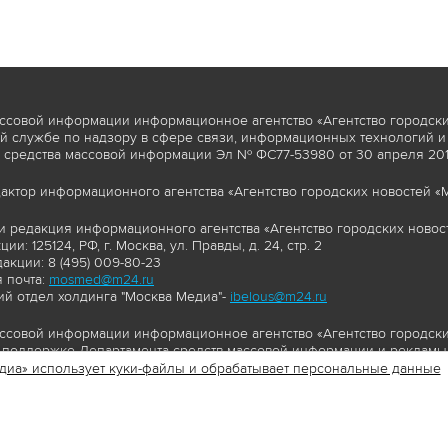
ссовой информации информационное агентство «Агентство городски
 службе по надзору в сфере связи, информационных технологий и
 средства массовой информации Эл № ФС77-53980 от 30 апреля 2013
актор информационного агентства «Агентство городских новостей «М
и редакция информационного агентства «Агентство городских новост
ии: 125124, РФ, г. Москва, ул. Правды, д. 24, стр. 2
акции: 8 (495) 009-80-23
 почта:
mosmed@m24.ru
й отдел холдинга "Москва Медиа"-
ibelous@m24.ru
ссовой информации информационное агентство «Агентство городски
поддержке Департамента средств массовой информации и рекламы 
диа» использует куки-файлы и обрабатывает персональные данные
//www.mskagency.ru содержит материалы, товарные знаки и иные охра
сь: тексты, фотографии, аудио и/или видеоматериалы, графические 
и с законодательством Российской Федерации об авторском праве 
сайта www.mskagency.ru , в том числе, копирование, распространен