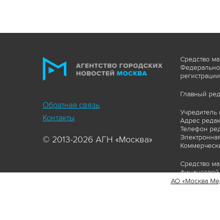
Средство ма
Федеральной
регистрации
Главный ред
Обратная связь
Учредитель 
Контакты
Адрес редакц
Телефон ред
Электронная
© 2013-2026 АГН «Москва»
Коммерчески
Средство ма
финансовой 
АО «Москва Ме
Сайт https:
ограничивая
соответстви
материалов 