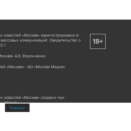
х новостей «Москва» зарегистрировано в
18+
 массовых коммуникаций. Свидетельство о
 г.
осква» А.Б. Воронченко.
ей «Москва» - АО «Москва Медиа».
х новостей «Москва» создано при
г. Москвы.
Хорошо
няемые элементы, включая, но, не
изображения и пр., которые охраняются в
и смежных правах. Любое использование
ие или опубликование, обязательно должно